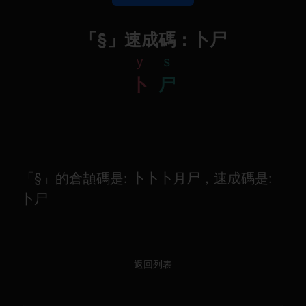
「§」速成碼：卜尸
y
s
卜
尸
「§」的倉頡碼是: 卜卜卜月尸，速成碼是:
卜尸
返回列表