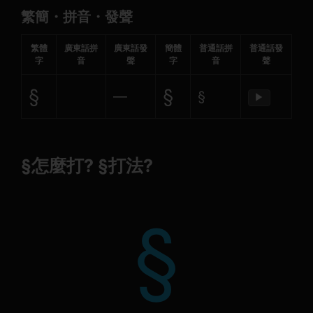
繁簡・拼音・發聲
繁體
廣東話拼
廣東話發
簡體
普通話拼
普通話發
字
音
聲
字
音
聲
§
§
—
§
▶
§怎麼打? §打法?
§