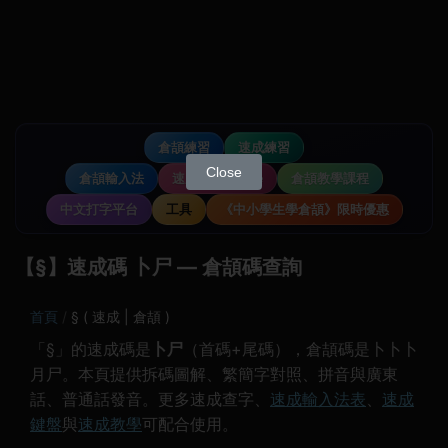
倉頡練習
速成練習
Close
倉頡輸入法
速成輸入法教學
倉頡教學課程
中文打字平台
工具
《中小學生學倉頡》限時優惠
【§】速成碼 卜尸 — 倉頡碼查詢
首頁
§ ( 速成 | 倉頡 )
「§」的速成碼是
卜尸
（首碼+尾碼），倉頡碼是卜卜卜
月尸。本頁提供拆碼圖解、繁簡字對照、拼音與廣東
話、普通話發音。更多速成查字、
速成輸入法表
、
速成
鍵盤
與
速成教學
可配合使用。