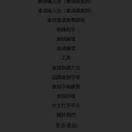
倉頡輸入法（倉頡碼查詢）
速成輸入法（速成碼查詢）
倉頡速成教學課程
收錄的字
倉頡練習
速成練習
工具
倉頡取碼方法
認識倉頡字母
倉頡字根練習
倉頡評核
中文打字平台
關於我們
更多連結: