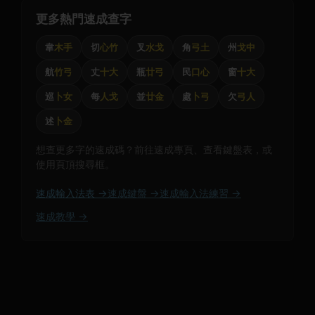
更多熱門速成查字
韋
木手
切
心竹
叉
水戈
角
弓土
州
戈中
航
竹弓
丈
十大
瓶
廿弓
民
口心
窗
十大
巡
卜女
每
人戈
並
廿金
處
卜弓
欠
弓人
述
卜金
想查更多字的速成碼？前往速成專頁、查看鍵盤表，或
使用頁頂搜尋框。
速成輸入法表 →
速成鍵盤 →
速成輸入法練習 →
速成教學 →