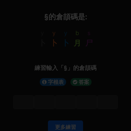
§的倉頡碼是:
y
y
y
b
s
卜
卜
卜
月
尸
練習輸入「§」的倉頡碼
字根表
答案
更多練習