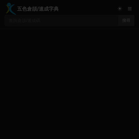
≡
☀
五色倉頡/速成字典
搜尋