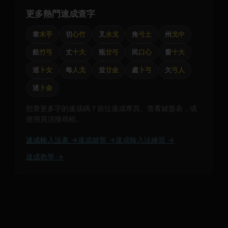
更多熱門速成查字
韋
木手
切
心竹
叉
水戈
角
弓土
州
戈中
航
竹弓
丈
十大
瓶
廿弓
民
口心
窗
十大
巡
卜女
每
人戈
並
廿金
處
卜弓
欠
弓人
述
卜金
想查更多字的速成碼？前往速成專頁、查看鍵盤表，或
使用頁頂搜尋框。
速成輸入法表 →
速成鍵盤 →
速成輸入法練習 →
速成教學 →