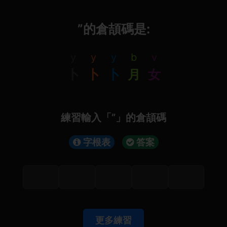
”的倉頡碼是:
y
y
y
b
v
卜
卜
卜
月
女
練習輸入「”」的倉頡碼
字根表
答案
更多練習