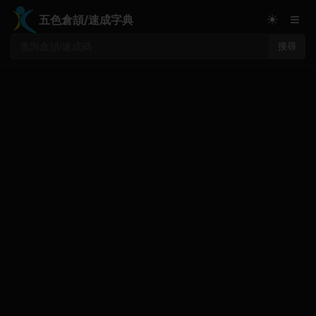
≡
☀
五色倉頡/速成字典
搜尋