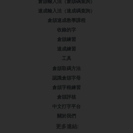
倉頡輸入法（倉頡碼查詢）
速成輸入法（速成碼查詢）
倉頡速成教學課程
收錄的字
倉頡練習
速成練習
工具
倉頡取碼方法
認識倉頡字母
倉頡字根練習
倉頡評核
中文打字平台
關於我們
更多連結: