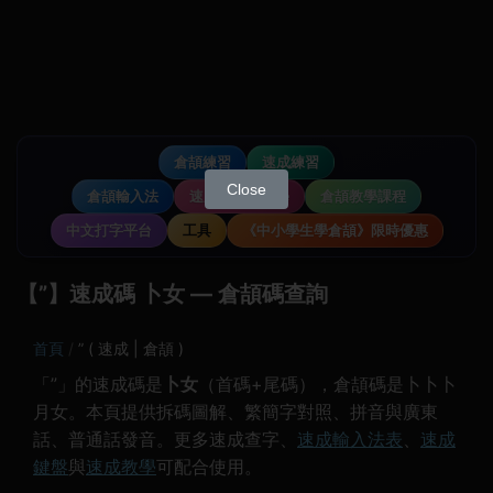
倉頡練習
速成練習
Close
倉頡輸入法
速成輸入法教學
倉頡教學課程
中文打字平台
工具
《中小學生學倉頡》限時優惠
【”】速成碼 卜女 — 倉頡碼查詢
首頁
” ( 速成 | 倉頡 )
「”」的速成碼是
卜女
（首碼+尾碼），倉頡碼是卜卜卜
月女。本頁提供拆碼圖解、繁簡字對照、拼音與廣東
話、普通話發音。更多速成查字、
速成輸入法表
、
速成
鍵盤
與
速成教學
可配合使用。