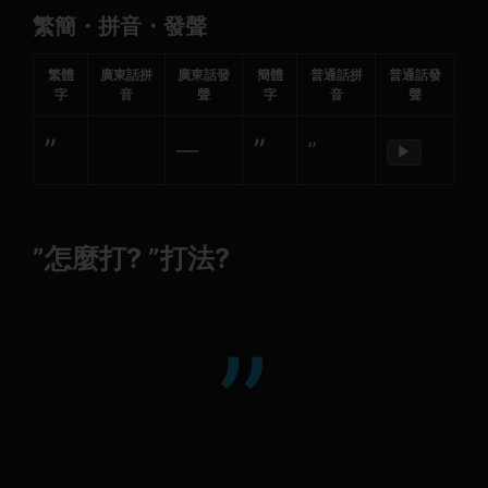
繁簡・拼音・發聲
繁體
廣東話拼
廣東話發
簡體
普通話拼
普通話發
字
音
聲
字
音
聲
”
”
—
”
▶
”怎麼打? ”打法?
”