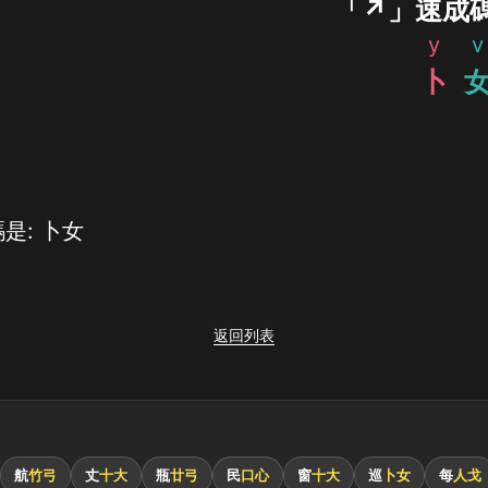
「↗」速成
y
v
卜
是: 卜女
返回列表
航
竹弓
丈
十大
瓶
廿弓
民
口心
窗
十大
巡
卜女
每
人戈