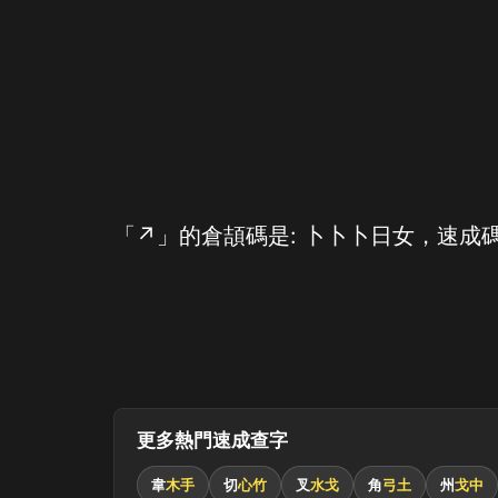
「↗」的倉頡碼是: 卜卜卜日女，速成碼
更多熱門速成查字
韋
木手
切
心竹
叉
水戈
角
弓土
州
戈中