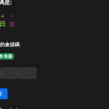
碼是:
a
v
日
女
」的倉頡碼
答案
習