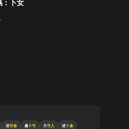
碼：卜女
女
並
廿金
處
卜弓
欠
弓人
述
卜金