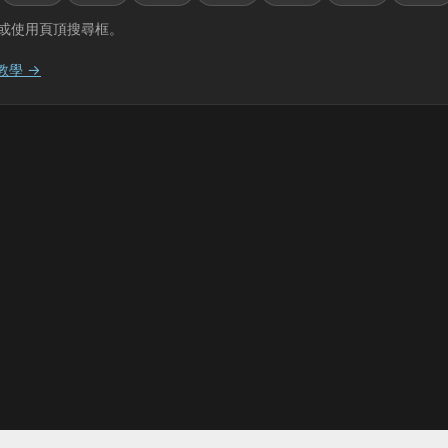
或使用頁頂搜尋框。
教學 →