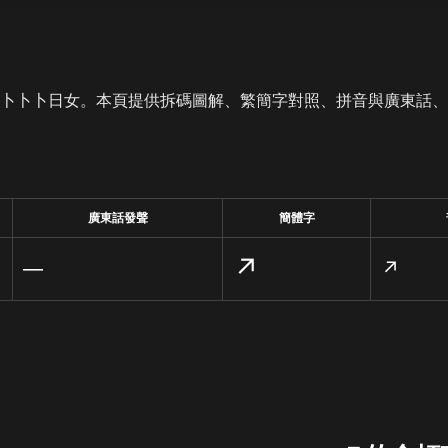
是卜卜卜日女。本頁提供拆碼圖解、繁簡字對照、拼音與廣東話
廣東話發聲
簡體字
↗
—
↗