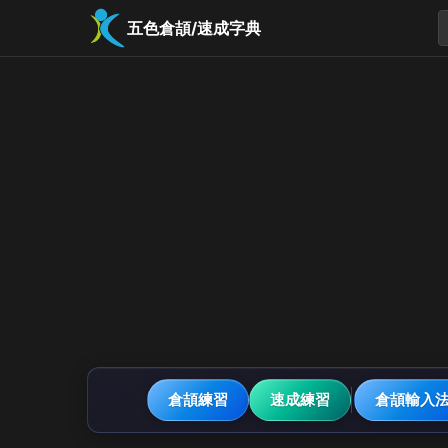
五色倉頡/速成字典
倉頡練習
速成練習
倉頡輸入