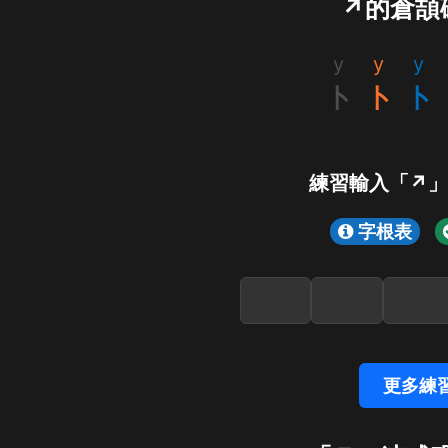
↗的倉頡
y
y
y
卜
卜
卜
練習輸入「↗
字根表
更多練