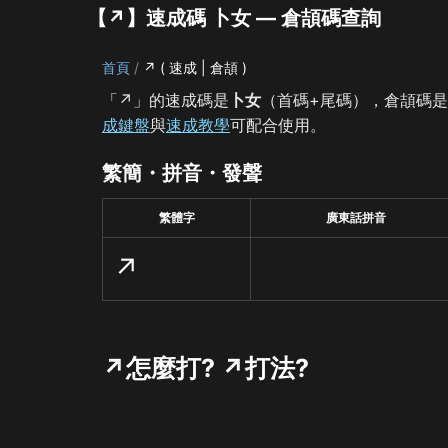
【↗】速成碼 卜女 — 倉頡碼查詢
首頁
↗ ( 速成 | 倉頡 )
「↗」的速成碼是
卜女
（首碼+尾碼），倉頡碼
成鍵盤
與
速成教學
可配合使用。
繁簡・拼音・發聲
繁體字
廣東話拼音
↗
↗怎麼打? ↗打法?