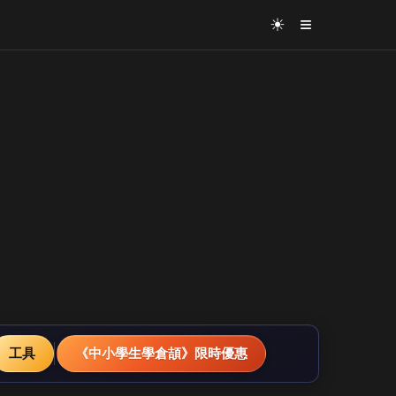
≡
☀
工具
《中小學生學倉頡》限時優惠