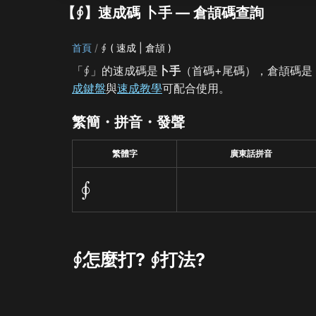
【∮】速成碼 卜手 — 倉頡碼查詢
首頁
∮ ( 速成 | 倉頡 )
「∮」的速成碼是
卜手
（首碼+尾碼），倉頡碼是
成鍵盤
與
速成教學
可配合使用。
繁簡・拼音・發聲
繁體字
廣東話拼音
∮
∮怎麼打? ∮打法?