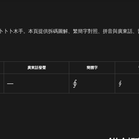
卜卜卜木手。本頁提供拆碼圖解、繁簡字對照、拼音與廣東話、
廣東話發聲
簡體字
∮
—
∮