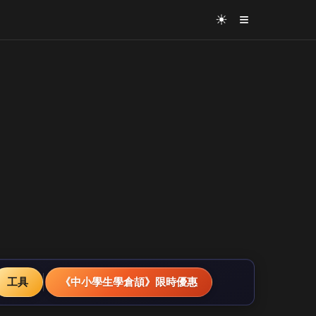
≡
☀
工具
《中小學生學倉頡》限時優惠