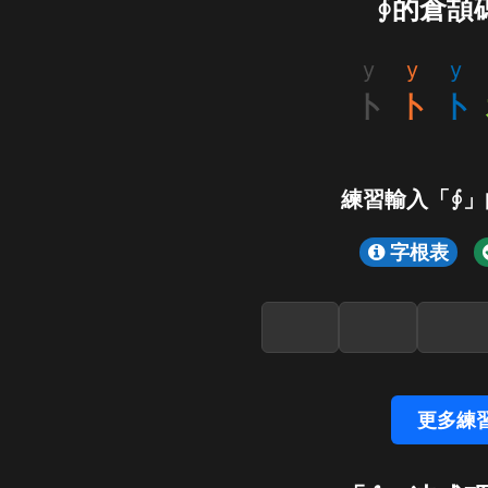
∮的倉頡
y
y
y
卜
卜
卜
練習輸入「∮」
字根表
更多練