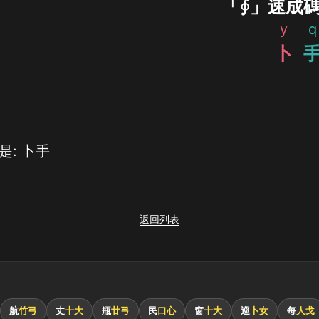
「∮」速成
y
q
卜
是: 卜手
返回列表
航
竹弓
丈
十大
瓶
廿弓
民
口心
窗
十大
巡
卜女
每
人戈