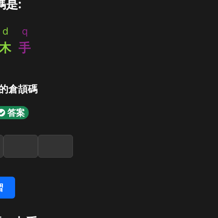
碼是:
d
q
木
手
的倉頡碼
答案
習