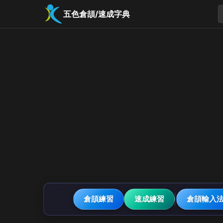
五色倉頡/速成字典
倉頡練習
速成練習
倉頡輸入