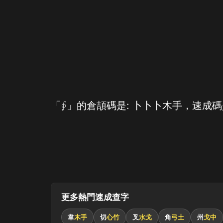
「∮」的倉頡碼是: 卜卜卜木手，速成碼
更多熱門速成查字
韋
木手
切
心竹
叉
水戈
角
弓土
州
戈中