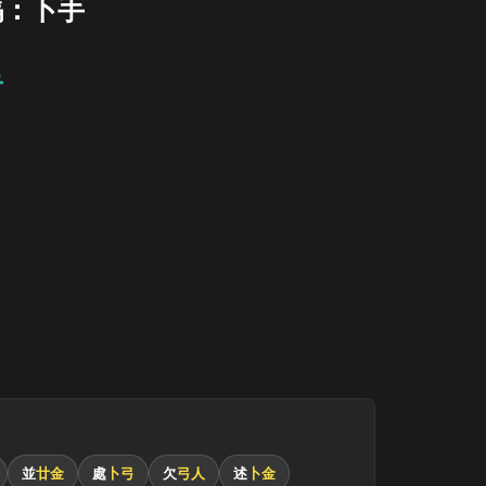
碼：卜手
手
並
廿金
處
卜弓
欠
弓人
述
卜金