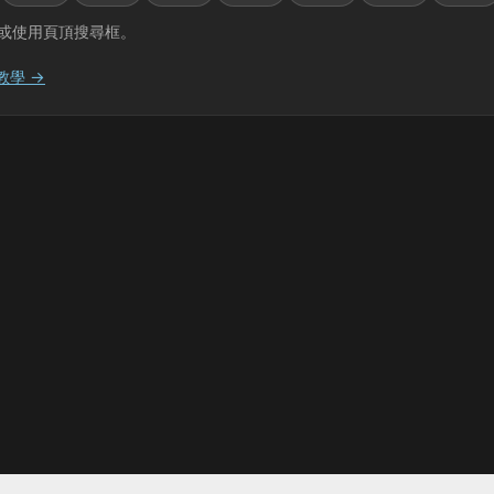
或使用頁頂搜尋框。
教學 →