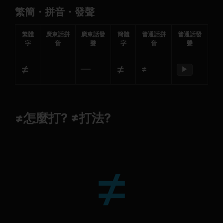
繁簡・拼音・發聲
繁體
廣東話拼
廣東話發
簡體
普通話拼
普通話發
字
音
聲
字
音
聲
≠
≠
—
≠
▶
≠怎麼打? ≠打法?
≠