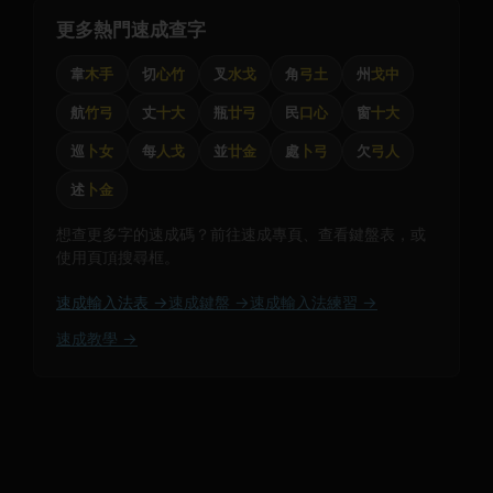
更多熱門速成查字
韋
木手
切
心竹
叉
水戈
角
弓土
州
戈中
航
竹弓
丈
十大
瓶
廿弓
民
口心
窗
十大
巡
卜女
每
人戈
並
廿金
處
卜弓
欠
弓人
述
卜金
想查更多字的速成碼？前往速成專頁、查看鍵盤表，或
使用頁頂搜尋框。
速成輸入法表 →
速成鍵盤 →
速成輸入法練習 →
速成教學 →