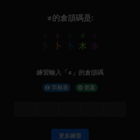
≠的倉頡碼是:
y
y
y
d
e
卜
卜
卜
木
水
練習輸入「≠」的倉頡碼
字根表
答案
更多練習