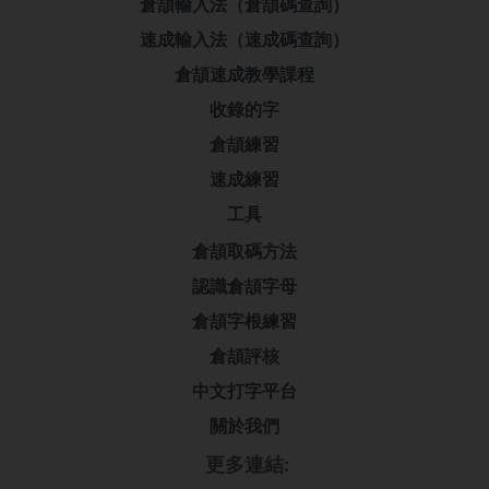
倉頡輸入法（倉頡碼查詢）
速成輸入法（速成碼查詢）
倉頡速成教學課程
收錄的字
倉頡練習
速成練習
工具
倉頡取碼方法
認識倉頡字母
倉頡字根練習
倉頡評核
中文打字平台
關於我們
更多連結: