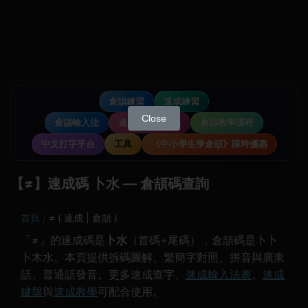
倉頡練習
速成練習
Close
倉頡輸入法
速成輸入法教學
倉頡教學課程
中文打字平台
工具
《中小學生學倉頡》限時優惠
【≠】速成碼 卜水 — 倉頡碼查詢
首頁
≠ ( 速成 | 倉頡 )
「≠」的速成碼是
卜水
（首碼+尾碼），倉頡碼是卜卜
卜木水。本頁提供拆碼圖解、繁簡字對照、拼音與廣東
話、普通話發音。更多速成查字、
速成輸入法表
、
速成
鍵盤
與
速成教學
可配合使用。