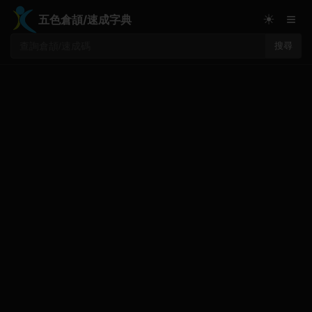
≡
☀
五色倉頡/速成字典
搜尋