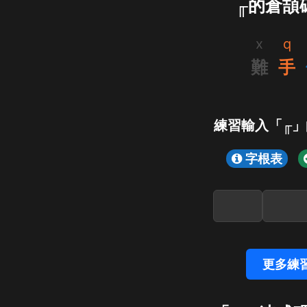
╓的倉頡
x
q
難
手
練習輸入「╓
字根表
更多練