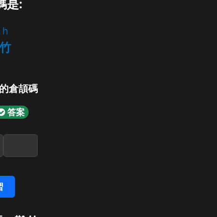
碼是:
h
竹
」的倉頡碼
答案
習