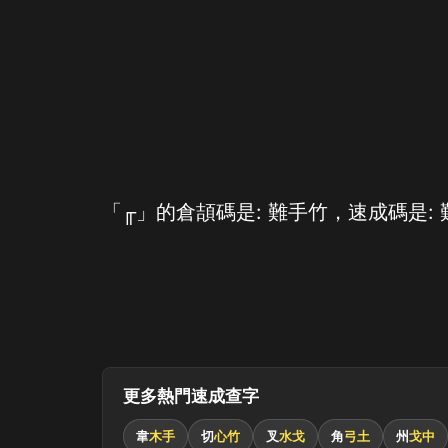
「╓」的倉頡碼是: 難手竹，速成碼是: 
更多熱門速成查字
韋
木手
切
心竹
叉
水戈
角
弓土
州
戈中