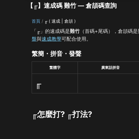
【╓】速成碼 難竹 — 倉頡碼查詢
首頁
╓ ( 速成 | 倉頡 )
「╓」的速成碼是
難竹
（首碼+尾碼），倉頡碼是
盤
與
速成教學
可配合使用。
繁簡・拼音・發聲
繁體字
廣東話拼音
╓
╓怎麼打? ╓打法?