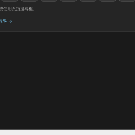
或使用頁頂搜尋框。
教學 →