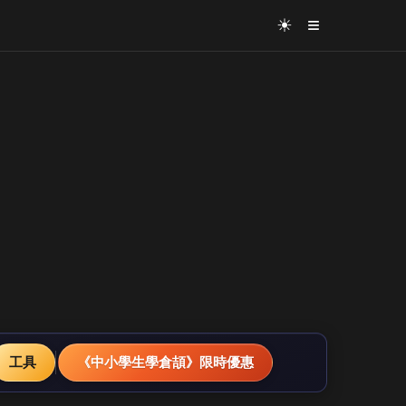
≡
☀
工具
《中小學生學倉頡》限時優惠