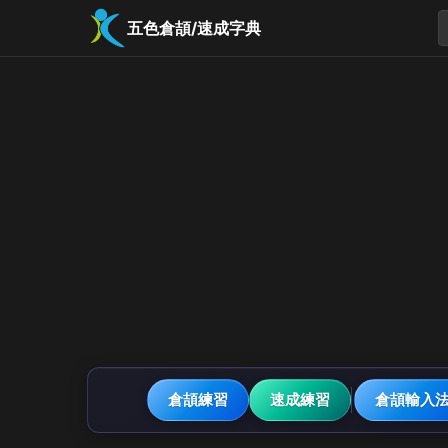
五色倉頡/速成字典
倉頡練習
速成練習
倉頡輸入