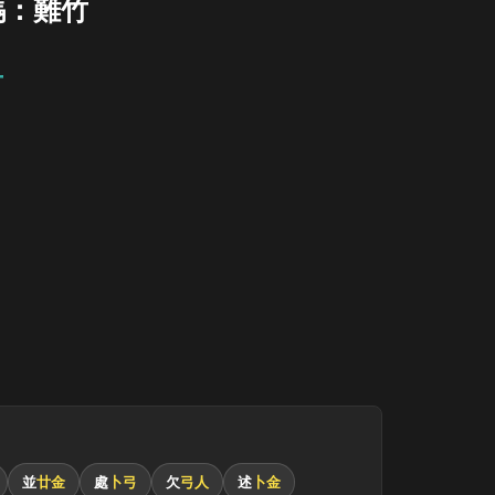
碼：難竹
竹
並
廿金
處
卜弓
欠
弓人
述
卜金