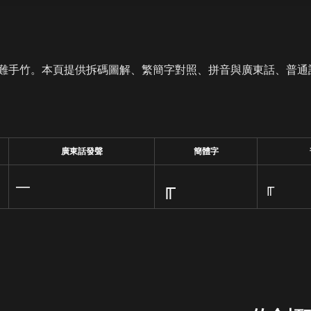
難手竹。本頁提供拆碼圖解、繁簡字對照、拼音與廣東話、普通
廣東話發聲
簡體字
╓
—
╓