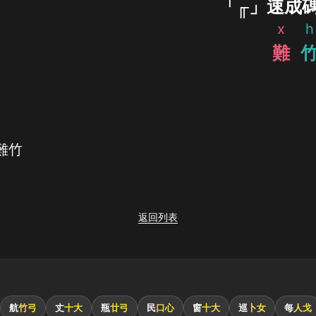
「╓」速成
x
h
難
難竹
返回列表
航
竹弓
丈
十大
瓶
廿弓
民
口心
窗
十大
巡
卜女
每
人戈