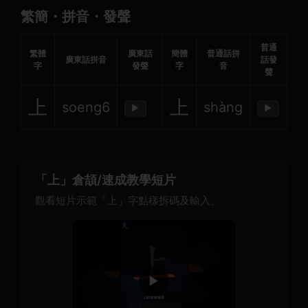
繁簡・拼音・發聲
普通
繁體
廣東話
簡體
普通話拼
廣東話拼音
話發
字
發聲
字
音
聲
上
上
soeng6
shàng
▶
▶
「上」倉頡/速成教學短片
觀看短片示範「上」字點樣拆碼及輸入。
▶