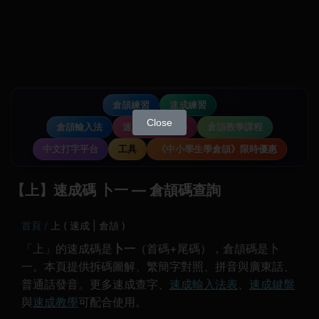
倉頡練習
速成練習
Close
倉頡輸入法
速成輸入法教學
倉頡教學課程
中文打字平台
工具
《中小學生學倉頡》限時優惠
【上】速成碼 卜一 — 倉頡碼查詢
首頁
上 ( 速成 | 倉頡 )
「上」的速成碼是
卜一
（首碼+尾碼），倉頡碼是卜
一。本頁提供拆碼圖解、繁簡字對照、拼音與廣東話、
普通話發音。更多速成查字、
速成輸入法表
、
速成鍵盤
與
速成教學
可配合使用。