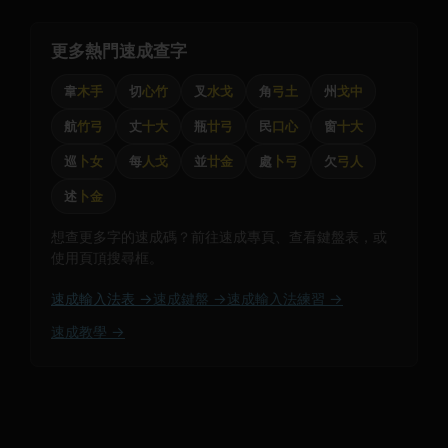
更多熱門速成查字
韋
木手
切
心竹
叉
水戈
角
弓土
州
戈中
航
竹弓
丈
十大
瓶
廿弓
民
口心
窗
十大
巡
卜女
每
人戈
並
廿金
處
卜弓
欠
弓人
述
卜金
想查更多字的速成碼？前往速成專頁、查看鍵盤表，或
使用頁頂搜尋框。
速成輸入法表 →
速成鍵盤 →
速成輸入法練習 →
速成教學 →