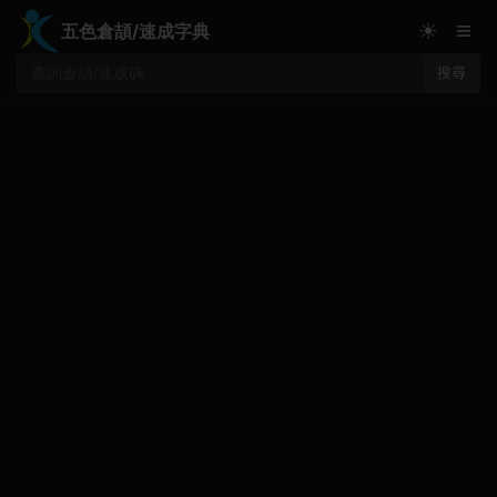
≡
☀
五色倉頡/速成字典
搜尋