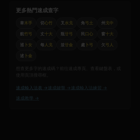
更多熱門速成查字
韋
木手
切
心竹
叉
水戈
角
弓土
州
戈中
航
竹弓
丈
十大
瓶
廿弓
民
口心
窗
十大
巡
卜女
每
人戈
並
廿金
處
卜弓
欠
弓人
述
卜金
想查更多字的速成碼？前往速成專頁、查看鍵盤表，或
使用頁頂搜尋框。
速成輸入法表 →
速成鍵盤 →
速成輸入法練習 →
速成教學 →