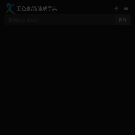
≡
☀
五色倉頡/速成字典
搜尋