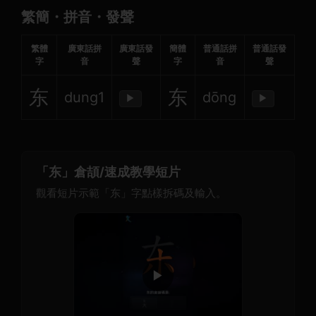
繁簡・拼音・發聲
繁體
廣東話拼
廣東話發
簡體
普通話拼
普通話發
字
音
聲
字
音
聲
东
东
dung1
dōng
▶
▶
「东」倉頡/速成教學短片
觀看短片示範「东」字點樣拆碼及輸入。
▶