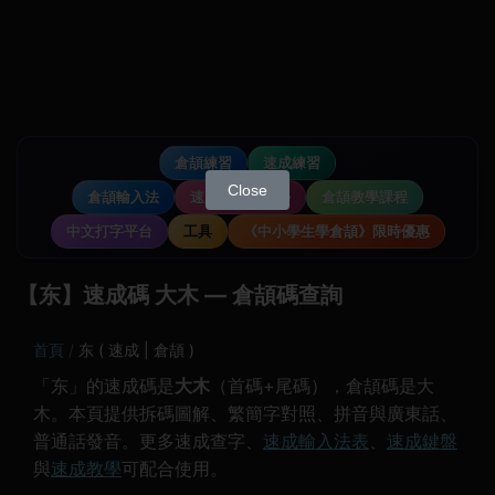
倉頡練習
速成練習
Close
倉頡輸入法
速成輸入法教學
倉頡教學課程
中文打字平台
工具
《中小學生學倉頡》限時優惠
【东】速成碼 大木 — 倉頡碼查詢
首頁
东 ( 速成 | 倉頡 )
「东」的速成碼是
大木
（首碼+尾碼），倉頡碼是大
木。本頁提供拆碼圖解、繁簡字對照、拼音與廣東話、
普通話發音。更多速成查字、
速成輸入法表
、
速成鍵盤
與
速成教學
可配合使用。