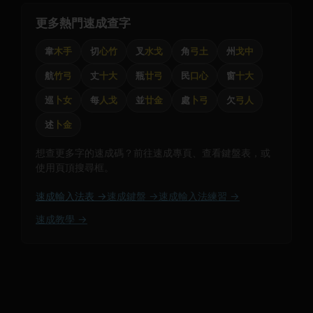
更多熱門速成查字
韋
木手
切
心竹
叉
水戈
角
弓土
州
戈中
航
竹弓
丈
十大
瓶
廿弓
民
口心
窗
十大
巡
卜女
每
人戈
並
廿金
處
卜弓
欠
弓人
述
卜金
想查更多字的速成碼？前往速成專頁、查看鍵盤表，或
使用頁頂搜尋框。
速成輸入法表 →
速成鍵盤 →
速成輸入法練習 →
速成教學 →