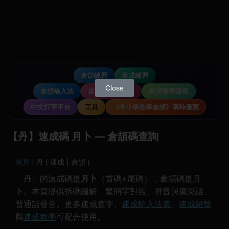
倉頡練習
速成練習
Close
倉頡輸入法
速成輸入法教學
倉頡教學課程
中文打字平台
工具
《中小學生學倉頡》限時優惠
【丹】速成碼 月卜 — 倉頡碼查詢
首頁
丹 ( 速成 | 倉頡 )
「丹」的速成碼是
月卜
（首碼+尾碼），倉頡碼是月
卜。本頁提供拆碼圖解、繁簡字對照、拼音與廣東話、
普通話發音。更多速成查字、
速成輸入法表
、
速成鍵盤
與
速成教學
可配合使用。