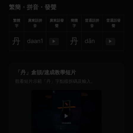
繁簡・拼音・發聲
繁體
廣東話拼
廣東話發
簡體
普通話拼
普通話發
字
音
聲
字
音
聲
丹
丹
daan1
dān
▶
▶
「丹」倉頡/速成教學短片
觀看短片示範「丹」字點樣拆碼及輸入。
▶