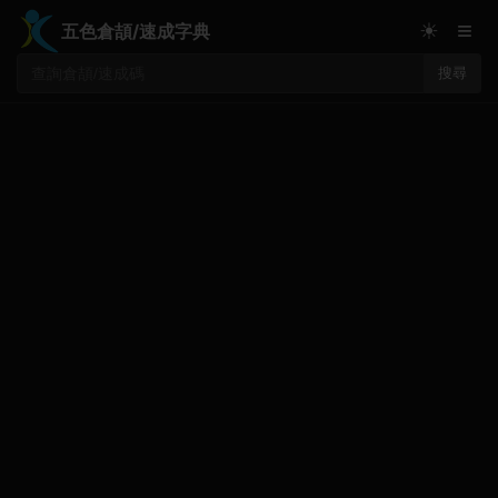
≡
☀
五色倉頡/速成字典
搜尋