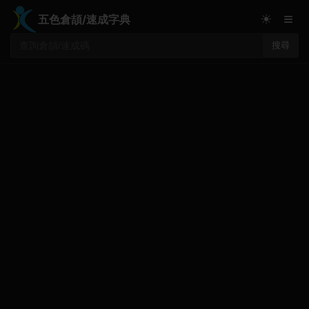
≡
☀
五色倉頡/速成字典
搜尋