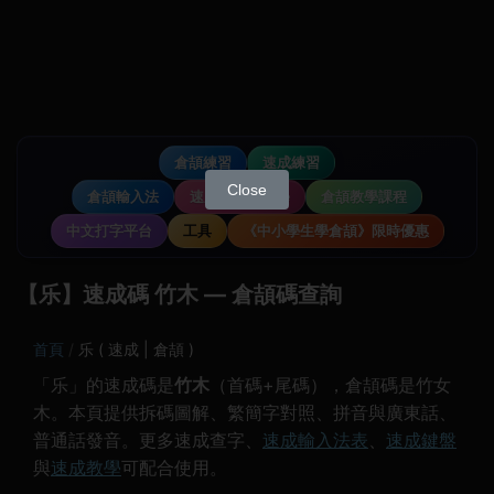
倉頡練習
速成練習
Close
倉頡輸入法
速成輸入法教學
倉頡教學課程
中文打字平台
工具
《中小學生學倉頡》限時優惠
【乐】速成碼 竹木 — 倉頡碼查詢
首頁
乐 ( 速成 | 倉頡 )
「乐」的速成碼是
竹木
（首碼+尾碼），倉頡碼是竹女
木。本頁提供拆碼圖解、繁簡字對照、拼音與廣東話、
普通話發音。更多速成查字、
速成輸入法表
、
速成鍵盤
與
速成教學
可配合使用。