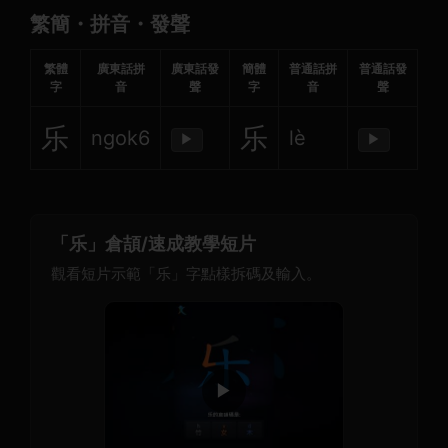
繁簡・拼音・發聲
繁體
廣東話拼
廣東話發
簡體
普通話拼
普通話發
字
音
聲
字
音
聲
乐
乐
ngok6
lè
▶
▶
「乐」倉頡/速成教學短片
觀看短片示範「乐」字點樣拆碼及輸入。
▶