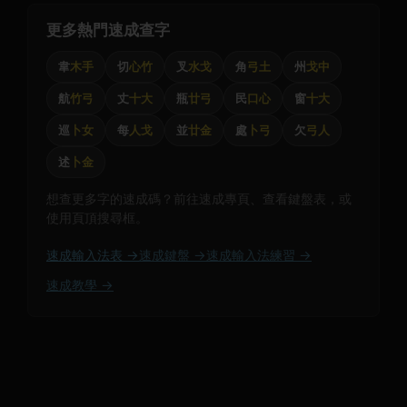
更多熱門速成查字
韋
木手
切
心竹
叉
水戈
角
弓土
州
戈中
航
竹弓
丈
十大
瓶
廿弓
民
口心
窗
十大
巡
卜女
每
人戈
並
廿金
處
卜弓
欠
弓人
述
卜金
想查更多字的速成碼？前往速成專頁、查看鍵盤表，或
使用頁頂搜尋框。
速成輸入法表 →
速成鍵盤 →
速成輸入法練習 →
速成教學 →