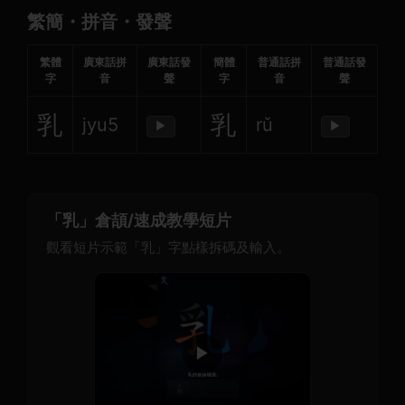
繁簡・拼音・發聲
繁體
廣東話拼
廣東話發
簡體
普通話拼
普通話發
字
音
聲
字
音
聲
乳
乳
jyu5
rǔ
▶
▶
「乳」倉頡/速成教學短片
觀看短片示範「乳」字點樣拆碼及輸入。
▶