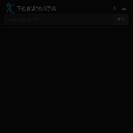
≡
☀
五色倉頡/速成字典
搜尋