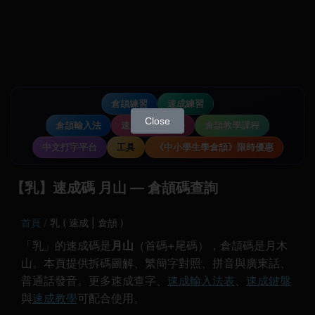
倉頡練習
速成練習
Close
倉頡輸入法
速成輸入法教學
倉頡教學課程
中文打字平台
工具
《中小學生學倉頡》限時優惠
【乳】速成碼 月山 — 倉頡碼查詢
首頁
乳 ( 速成 | 倉頡 )
「乳」的速成碼是
月山
（首碼+尾碼），倉頡碼是月木
山。本頁提供拆碼圖解、繁簡字對照、拼音與廣東話、
普通話發音。更多速成查字、
速成輸入法表
、
速成鍵盤
與
速成教學
可配合使用。