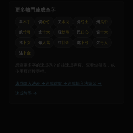
更多熱門速成查字
韋
木手
切
心竹
叉
水戈
角
弓土
州
戈中
航
竹弓
丈
十大
瓶
廿弓
民
口心
窗
十大
巡
卜女
每
人戈
並
廿金
處
卜弓
欠
弓人
述
卜金
想查更多字的速成碼？前往速成專頁、查看鍵盤表，或
使用頁頂搜尋框。
速成輸入法表 →
速成鍵盤 →
速成輸入法練習 →
速成教學 →