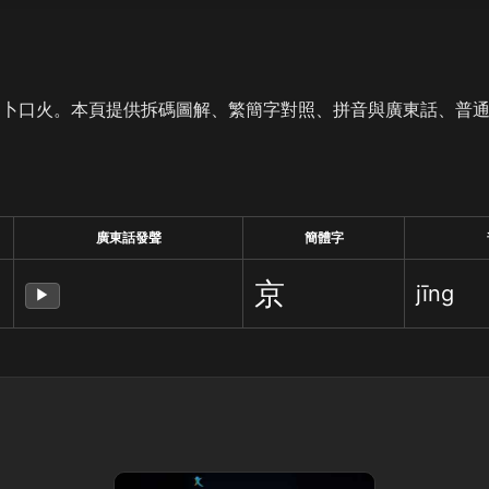
是卜口火。本頁提供拆碼圖解、繁簡字對照、拼音與廣東話、普
廣東話發聲
簡體字
京
jīng
▶