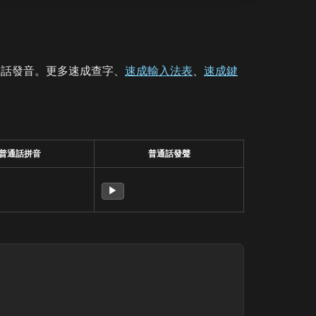
通話發音。更多速成查字、
速成輸入法表
、
速成鍵
普通話拼音
普通話發聲
▶