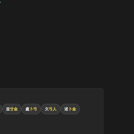
並
廿金
處
卜弓
欠
弓人
述
卜金