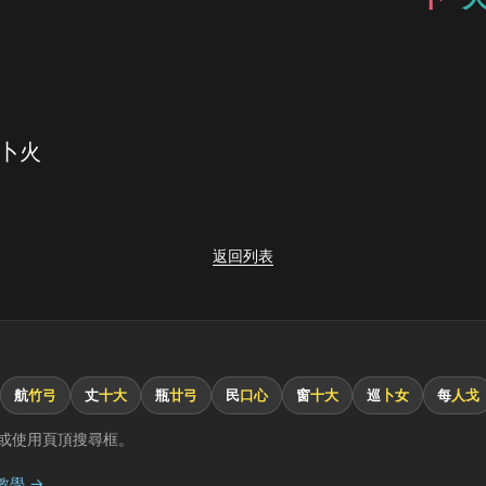
 卜火
返回列表
航
竹弓
丈
十大
瓶
廿弓
民
口心
窗
十大
巡
卜女
每
人戈
或使用頁頂搜尋框。
教學 →