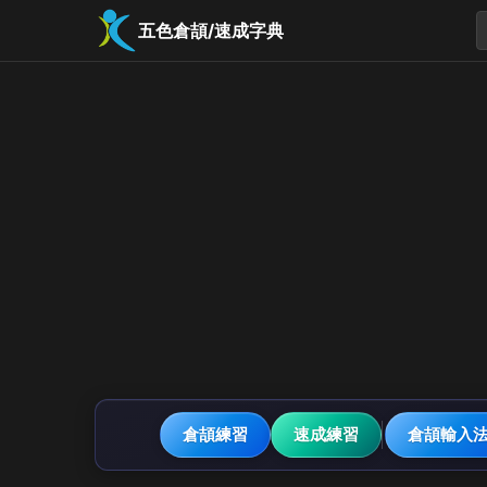
五色倉頡/速成字典
倉頡練習
速成練習
倉頡輸入