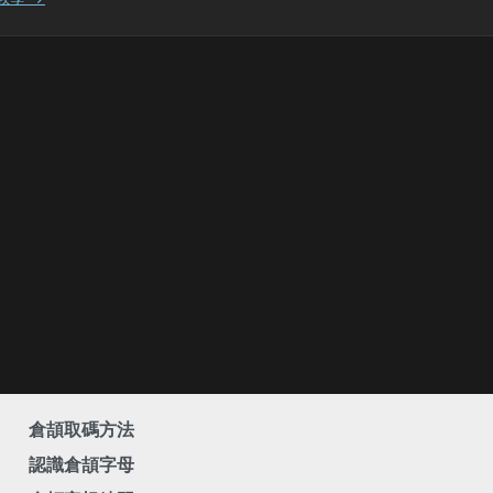
倉頡取碼方法
認識倉頡字母