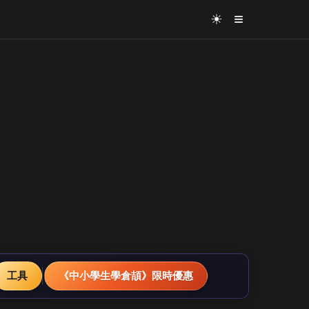
≡
☀
工具
《中小學生學倉頡》限時優惠