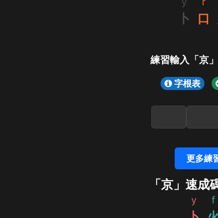
y
r
卜
口
練習輸入「京
字根表
更多練
「京」速成
y
f
卜