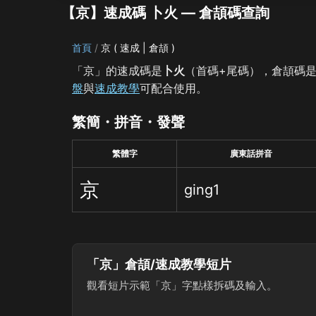
【京】速成碼 卜火 — 倉頡碼查詢
首頁
京 ( 速成 | 倉頡 )
「京」的速成碼是
卜火
（首碼+尾碼），倉頡碼
盤
與
速成教學
可配合使用。
繁簡・拼音・發聲
繁體字
廣東話拼音
京
ging1
「京」倉頡/速成教學短片
觀看短片示範「京」字點樣拆碼及輸入。