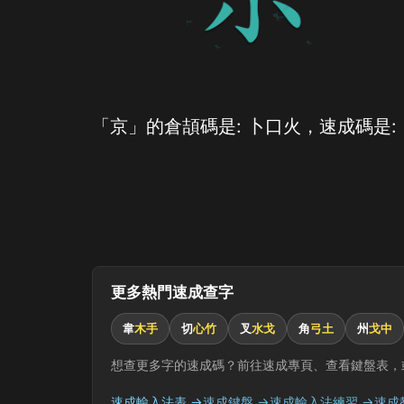
「京」的倉頡碼是: 卜口火，速成碼是:
更多熱門速成查字
韋
木手
切
心竹
叉
水戈
角
弓土
州
戈中
想查更多字的速成碼？前往速成專頁、查看鍵盤表，
速成輸入法表 →
速成鍵盤 →
速成輸入法練習 →
速成