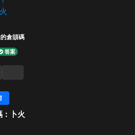
f
火
」的倉頡碼
答案
習
碼：卜火
火