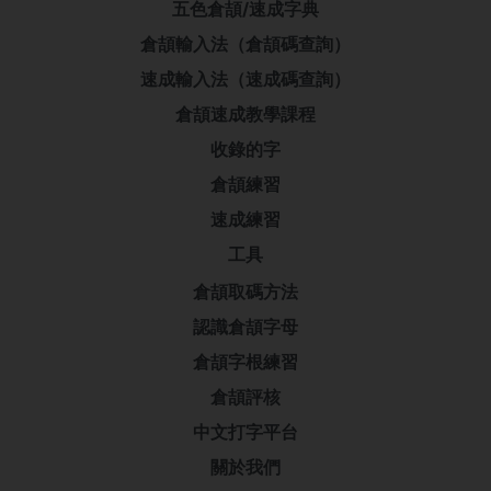
五色倉頡/速成字典
倉頡輸入法（倉頡碼查詢）
速成輸入法（速成碼查詢）
倉頡速成教學課程
收錄的字
倉頡練習
速成練習
工具
倉頡取碼方法
認識倉頡字母
倉頡字根練習
倉頡評核
中文打字平台
關於我們