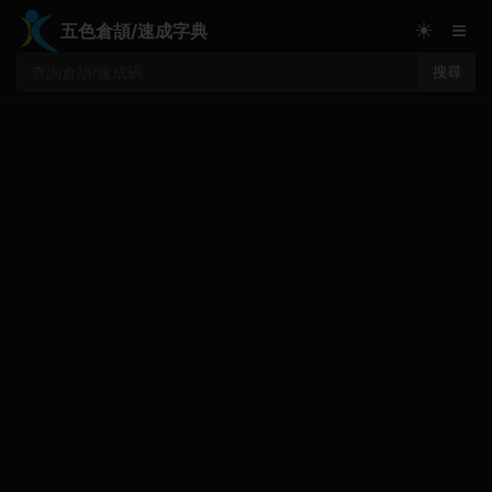
≡
☀
五色倉頡/速成字典
搜尋