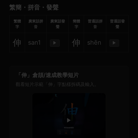
繁簡・拼音・發聲
繁體
廣東話拼
廣東話發
簡體
普通話拼
普通話發
字
音
聲
字
音
聲
伸
伸
san1
shēn
▶
▶
「伸」倉頡/速成教學短片
觀看短片示範「伸」字點樣拆碼及輸入。
▶