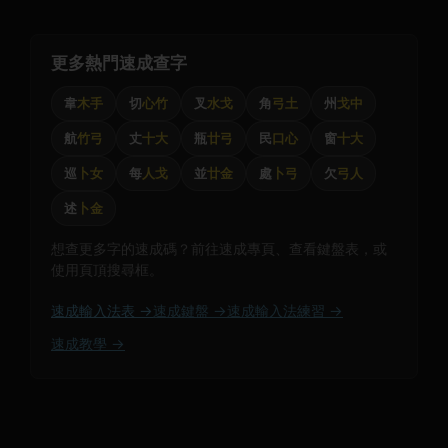
更多熱門速成查字
韋
木手
切
心竹
叉
水戈
角
弓土
州
戈中
航
竹弓
丈
十大
瓶
廿弓
民
口心
窗
十大
巡
卜女
每
人戈
並
廿金
處
卜弓
欠
弓人
述
卜金
想查更多字的速成碼？前往速成專頁、查看鍵盤表，或
使用頁頂搜尋框。
速成輸入法表 →
速成鍵盤 →
速成輸入法練習 →
速成教學 →