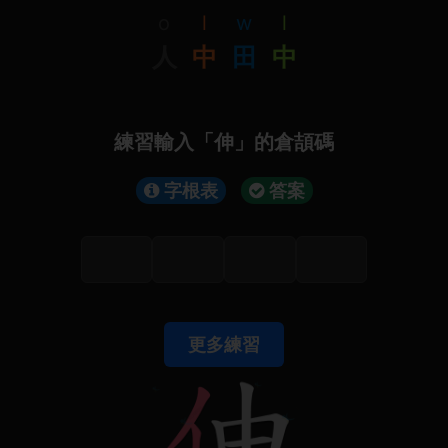
o
l
w
l
人
中
田
中
練習輸入「伸」的倉頡碼
字根表
答案
更多練習