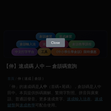
倉頡練習
速成練習
Close
倉頡輸入法
速成輸入法教學
倉頡教學課程
中文打字平台
工具
《中小學生學倉頡》限時優惠
【伸】速成碼 人中 — 倉頡碼查詢
首頁
伸 ( 速成 | 倉頡 )
「伸」的速成碼是
人中
（首碼+尾碼），倉頡碼是人中
田中。本頁提供拆碼圖解、繁簡字對照、拼音與廣東
話、普通話發音。更多速成查字、
速成輸入法表
、
速成
鍵盤
與
速成教學
可配合使用。