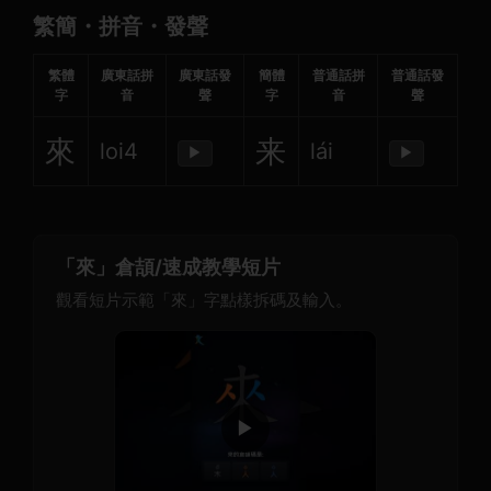
繁簡・拼音・發聲
繁體
廣東話拼
廣東話發
簡體
普通話拼
普通話發
字
音
聲
字
音
聲
來
来
loi4
lái
▶
▶
「來」倉頡/速成教學短片
觀看短片示範「來」字點樣拆碼及輸入。
▶