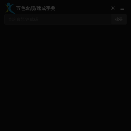
≡
☀
五色倉頡/速成字典
搜尋