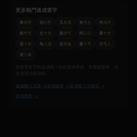
更多熱門速成查字
韋
木手
切
心竹
叉
水戈
角
弓土
州
戈中
航
竹弓
丈
十大
瓶
廿弓
民
口心
窗
十大
巡
卜女
每
人戈
並
廿金
處
卜弓
欠
弓人
述
卜金
想查更多字的速成碼？前往速成專頁、查看鍵盤表，或
使用頁頂搜尋框。
速成輸入法表 →
速成鍵盤 →
速成輸入法練習 →
速成教學 →