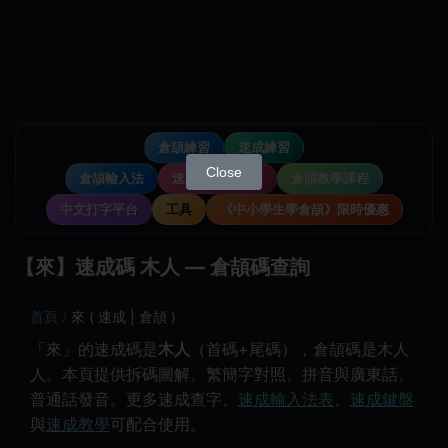
倉頡練習
速成練習
Close
倉頡輸入法
速成輸入法教學
倉頡教學課程
中文打字平台
工具
《中小學生學倉頡》限時優惠
【來】速成碼 木人 — 倉頡碼查詢
首頁
來 ( 速成 | 倉頡 )
「來」的速成碼是
木人
（首碼+尾碼），倉頡碼是木人
人。本頁提供拆碼圖解、繁簡字對照、拼音與廣東話、
普通話發音。更多速成查字、
速成輸入法表
、
速成鍵盤
與
速成教學
可配合使用。