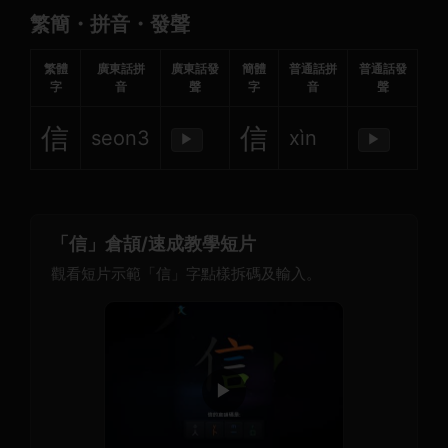
繁簡・拼音・發聲
繁體
廣東話拼
廣東話發
簡體
普通話拼
普通話發
字
音
聲
字
音
聲
信
信
seon3
xìn
▶
▶
「信」倉頡/速成教學短片
觀看短片示範「信」字點樣拆碼及輸入。
▶