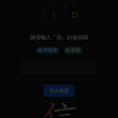
o
y
m
r
人
卜
一
口
練習輸入「信」的倉頡碼
字根表
答案
更多練習