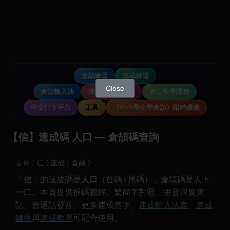
倉頡練習
速成練習
Close
倉頡輸入法
速成輸入法教學
倉頡教學課程
中文打字平台
工具
《中小學生學倉頡》限時優惠
【信】速成碼 人口 — 倉頡碼查詢
首頁
信 ( 速成 | 倉頡 )
「信」的速成碼是
人口
（首碼+尾碼），倉頡碼是人卜
一口。本頁提供拆碼圖解、繁簡字對照、拼音與廣東
話、普通話發音。更多速成查字、
速成輸入法表
、
速成
鍵盤
與
速成教學
可配合使用。