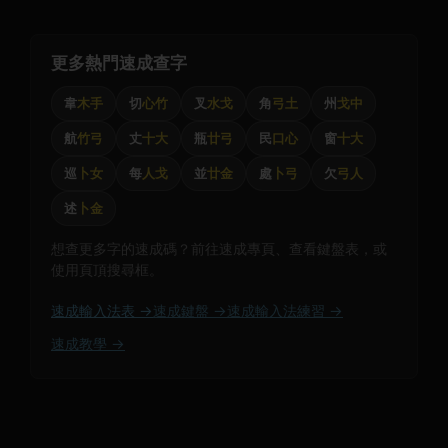
更多熱門速成查字
韋
木手
切
心竹
叉
水戈
角
弓土
州
戈中
航
竹弓
丈
十大
瓶
廿弓
民
口心
窗
十大
巡
卜女
每
人戈
並
廿金
處
卜弓
欠
弓人
述
卜金
想查更多字的速成碼？前往速成專頁、查看鍵盤表，或
使用頁頂搜尋框。
速成輸入法表 →
速成鍵盤 →
速成輸入法練習 →
速成教學 →