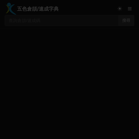
≡
☀
五色倉頡/速成字典
搜尋