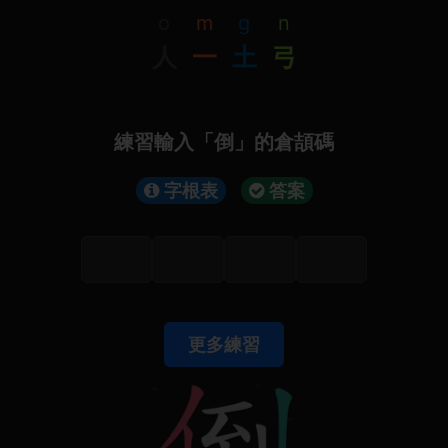
o
m
g
n
人
一
土
弓
練習輸入「倒」的倉頡碼
字根表
答案
更多練習