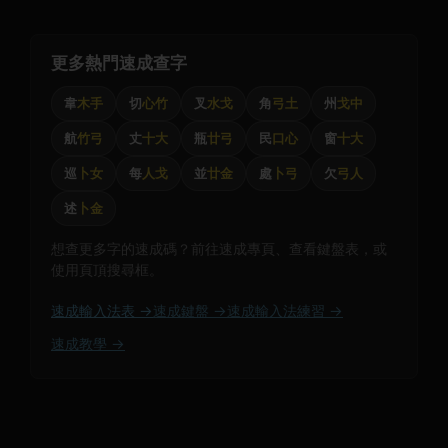
更多熱門速成查字
韋
木手
切
心竹
叉
水戈
角
弓土
州
戈中
航
竹弓
丈
十大
瓶
廿弓
民
口心
窗
十大
巡
卜女
每
人戈
並
廿金
處
卜弓
欠
弓人
述
卜金
想查更多字的速成碼？前往速成專頁、查看鍵盤表，或
使用頁頂搜尋框。
速成輸入法表 →
速成鍵盤 →
速成輸入法練習 →
速成教學 →