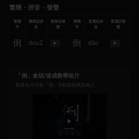
繁簡・拼音・發聲
繁體
廣東話拼
廣東話發
簡體
普通話拼
普通話發
字
音
聲
字
音
聲
倒
倒
dou2
dǎo
▶
▶
「倒」倉頡/速成教學短片
觀看短片示範「倒」字點樣拆碼及輸入。
▶