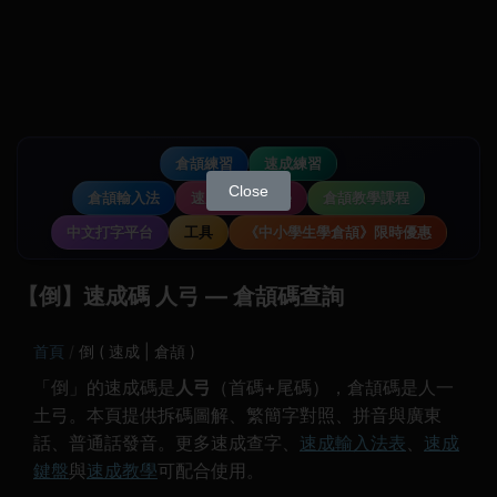
倉頡練習
速成練習
Close
倉頡輸入法
速成輸入法教學
倉頡教學課程
中文打字平台
工具
《中小學生學倉頡》限時優惠
【倒】速成碼 人弓 — 倉頡碼查詢
首頁
倒 ( 速成 | 倉頡 )
「倒」的速成碼是
人弓
（首碼+尾碼），倉頡碼是人一
土弓。本頁提供拆碼圖解、繁簡字對照、拼音與廣東
話、普通話發音。更多速成查字、
速成輸入法表
、
速成
鍵盤
與
速成教學
可配合使用。