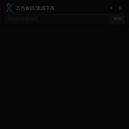
≡
☀
五色倉頡/速成字典
搜尋