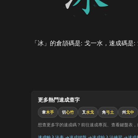
「冰」的倉頡碼是: 戈一水，速成碼是:
更多熱門速成查字
韋
木手
切
心竹
叉
水戈
角
弓土
州
戈中
想查更多字的速成碼？前往速成專頁、查看鍵盤表，
速成輸入法表 →
速成鍵盤 →
速成輸入法練習 →
速成