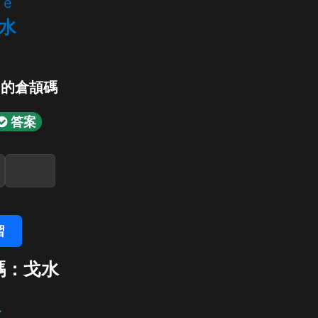
e
水
」的倉頡碼
答案
習
碼：戈水
水