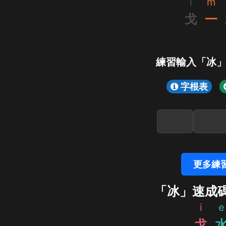
i
m
戈
一
練習輸入「冰
字根表
更多練
「冰」速成
i
e
戈