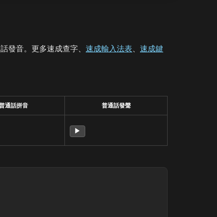
通話發音。更多速成查字、
速成輸入法表
、
速成鍵
普通話拼音
普通話發聲
▶