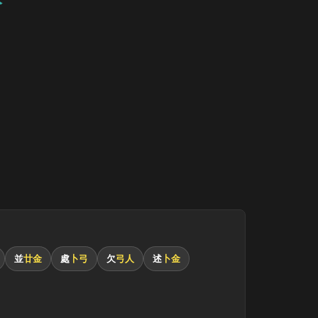
並
廿金
處
卜弓
欠
弓人
述
卜金