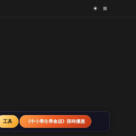
≡
☀
工具
《中小學生學倉頡》限時優惠