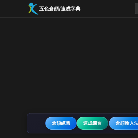
五色倉頡/速成字典
倉頡練習
速成練習
倉頡輸入