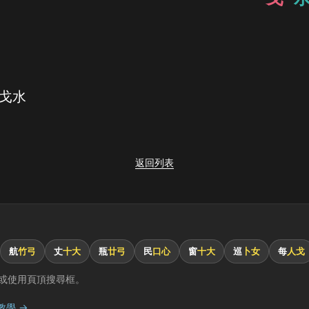
 戈水
返回列表
航
竹弓
丈
十大
瓶
廿弓
民
口心
窗
十大
巡
卜女
每
人戈
或使用頁頂搜尋框。
教學 →