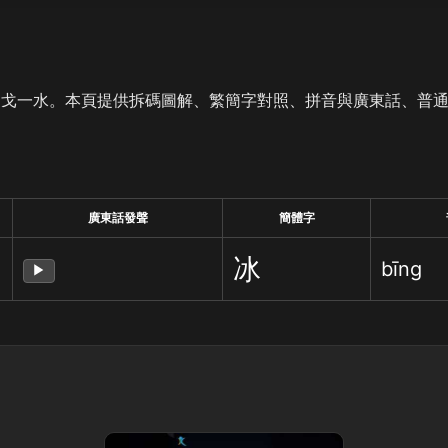
是戈一水。本頁提供拆碼圖解、繁簡字對照、拼音與廣東話、普
廣東話發聲
簡體字
冰
bīng
▶