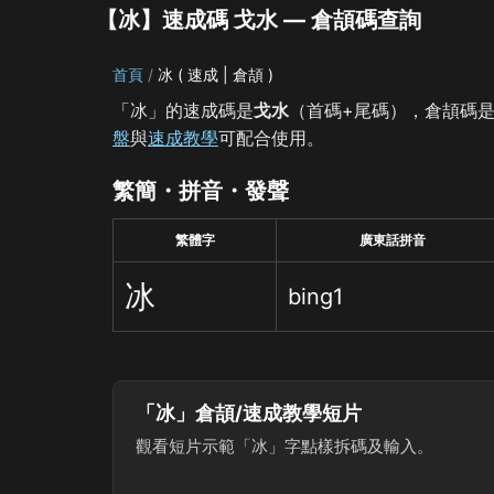
【冰】速成碼 戈水 — 倉頡碼查詢
首頁
冰 ( 速成 | 倉頡 )
「冰」的速成碼是
戈水
（首碼+尾碼），倉頡碼
盤
與
速成教學
可配合使用。
繁簡・拼音・發聲
繁體字
廣東話拼音
冰
bing1
「冰」倉頡/速成教學短片
觀看短片示範「冰」字點樣拆碼及輸入。