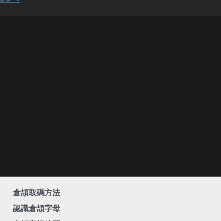
倉頡取碼方法
認識倉頡字母