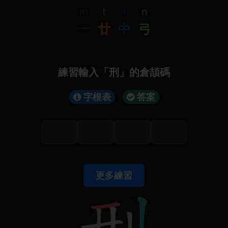
m
t
l
n
一
廿
中
弓
練習輸入「刑」的倉頡碼
字根表
答案
更多練習