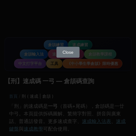
倉頡練習
速成練習
Close
倉頡輸入法
速成輸入法教學
倉頡教學課程
中文打字平台
工具
《中小學生學倉頡》限時優惠
【刑】速成碼 一弓 — 倉頡碼查詢
首頁
刑 ( 速成 | 倉頡 )
「刑」的速成碼是
一弓
（首碼+尾碼），倉頡碼是一廿
中弓。本頁提供拆碼圖解、繁簡字對照、拼音與廣東
話、普通話發音。更多速成查字、
速成輸入法表
、
速成
鍵盤
與
速成教學
可配合使用。