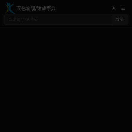
≡
☀
五色倉頡/速成字典
搜尋