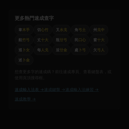
更多熱門速成查字
韋
木手
切
心竹
叉
水戈
角
弓土
州
戈中
航
竹弓
丈
十大
瓶
廿弓
民
口心
窗
十大
巡
卜女
每
人戈
並
廿金
處
卜弓
欠
弓人
述
卜金
想查更多字的速成碼？前往速成專頁、查看鍵盤表，或
使用頁頂搜尋框。
速成輸入法表 →
速成鍵盤 →
速成輸入法練習 →
速成教學 →