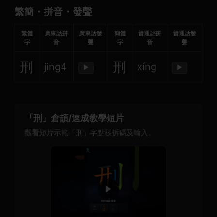
繁簡・拼音・發聲
繁體
廣東話拼
廣東話發
簡體
普通話拼
普通話發
字
音
聲
字
音
聲
刑
刑
jing4
xíng
▶
▶
「刑」倉頡/速成教學短片
觀看短片示範「刑」字點樣拆碼及輸入。
▶