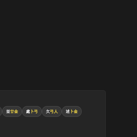
並
廿金
處
卜弓
欠
弓人
述
卜金