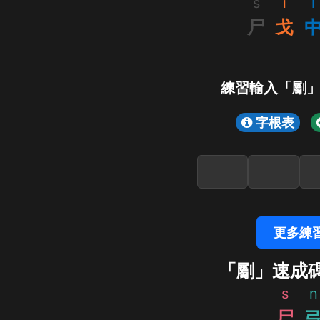
s
i
l
尸
戈
練習輸入「劚
字根表
更多練
「劚」速成
s
n
尸