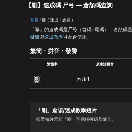
【劚】速成碼 尸弓 — 倉頡碼查詢
首頁
劚 ( 速成 | 倉頡 )
「劚」的速成碼是
尸弓
（首碼+尾碼），倉頡碼
鍵盤
與
速成教學
可配合使用。
繁簡・拼音・發聲
繁體字
廣東話拼音
劚
zuk1
「劚」倉頡/速成教學短片
觀看短片示範「劚」字點樣拆碼及輸入。