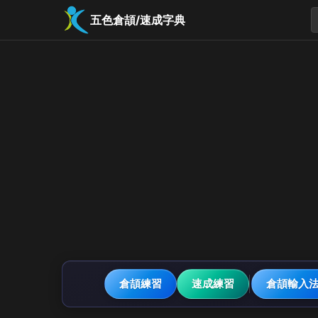
五色倉頡/速成字典
倉頡練習
速成練習
倉頡輸入