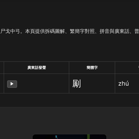
是尸戈中弓。本頁提供拆碼圖解、繁簡字對照、拼音與廣東話、
廣東話發聲
簡體字
㔉
zhú
▶