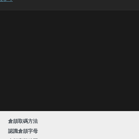
倉頡取碼方法
認識倉頡字母