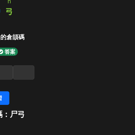
n
中
弓
」的倉頡碼
答案
習
碼：尸弓
弓