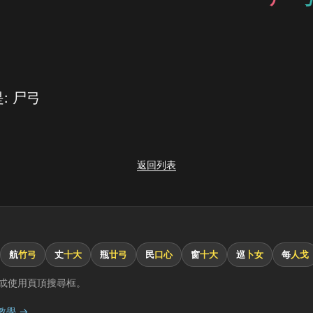
: 尸弓
返回列表
航
竹弓
丈
十大
瓶
廿弓
民
口心
窗
十大
巡
卜女
每
人戈
或使用頁頂搜尋框。
教學 →