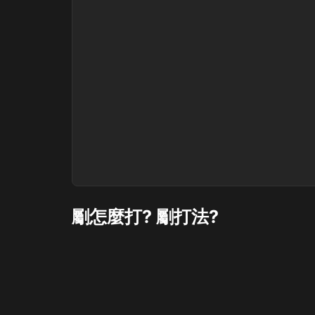
劚怎麼打? 劚打法?