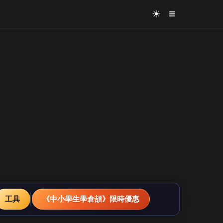
≡
☀
工具
《中小學生學倉頡》限時優惠