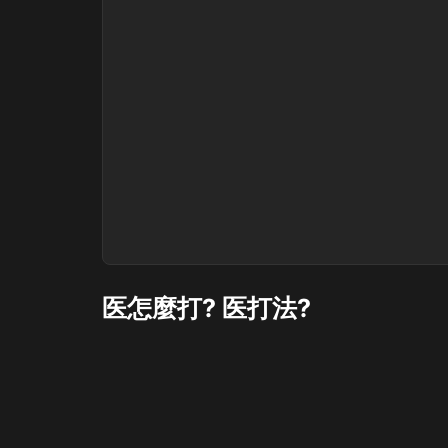
医怎麼打? 医打法?