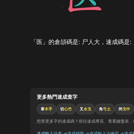
「医」的倉頡碼是: 尸人大，速成碼是:
更多熱門速成查字
韋
木手
切
心竹
叉
水戈
角
弓土
州
戈中
想查更多字的速成碼？前往速成專頁、查看鍵盤表，
速成輸入法表 →
速成鍵盤 →
速成輸入法練習 →
速成