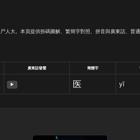
是尸人大。本頁提供拆碼圖解、繁簡字對照、拼音與廣東話、普
廣東話發聲
簡體字
医
yī
▶