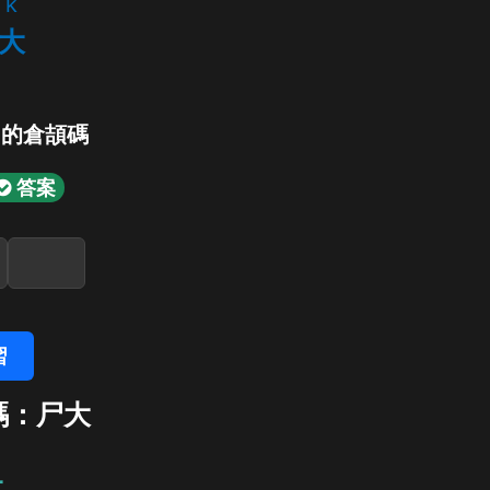
k
大
」的倉頡碼
答案
習
碼：尸大
大