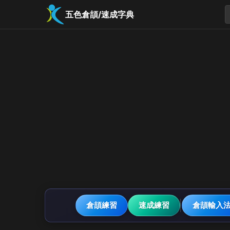
五色倉頡/速成字典
倉頡練習
速成練習
倉頡輸入