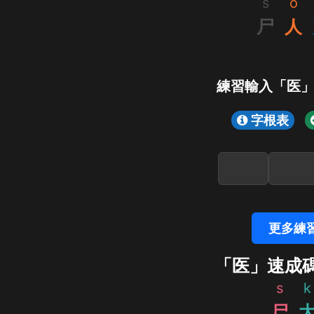
s
o
尸
人
練習輸入「医
字根表
更多練
「医」速成
s
k
尸