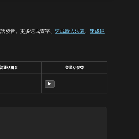
通話發音。更多速成查字、
速成輸入法表
、
速成鍵
普通話拼音
普通話發聲
▶