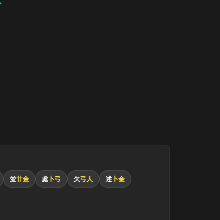
並
廿金
處
卜弓
欠
弓人
述
卜金