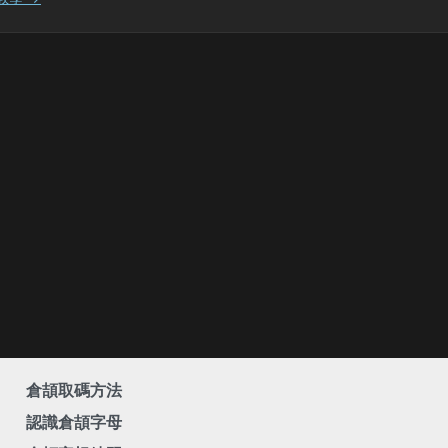
倉頡取碼方法
認識倉頡字母