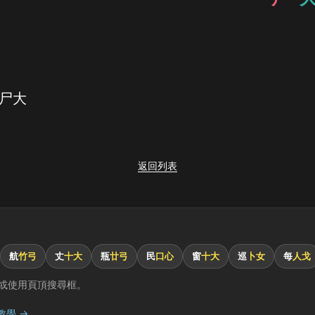
 尸大
返回列表
航
竹弓
丈
十大
瓶
廿弓
民
口心
窗
十大
巡
卜女
每
人戈
或使用頁頂搜尋框。
教學 →