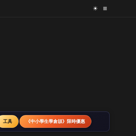
≡
☀
工具
《中小學生學倉頡》限時優惠