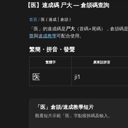
【医】速成碼 尸大 — 倉頡碼查詢
首頁
医 ( 速成 | 倉頡 )
「医」的速成碼是
尸大
（首碼+尾碼），倉頡碼
盤
與
速成教學
可配合使用。
繁簡・拼音・發聲
繁體字
廣東話拼音
医
ji1
「医」倉頡/速成教學短片
觀看短片示範「医」字點樣拆碼及輸入。