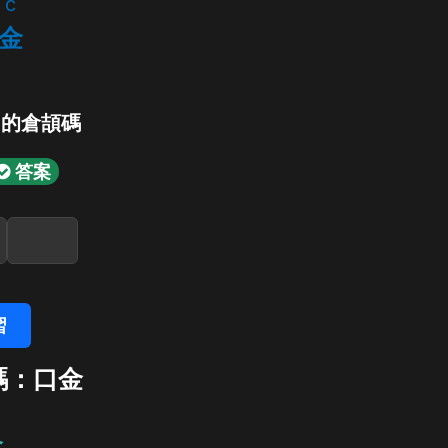
c
金
」的倉頡碼
答案
習
碼：口金
金