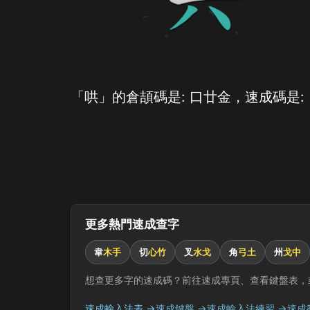
「哄」的倉頡碼是: 口廿金，速成碼是:
更多熱門速成查字
韋
木手
切
心竹
叉
水戈
角
弓土
州
戈中
想查更多字的速成碼？前往速成專頁、查看鍵盤表，
速成輸入法表 →
速成鍵盤 →
速成輸入法練習 →
速成