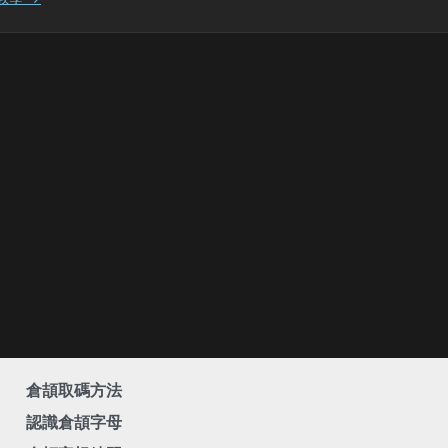
倉頡取碼方法
認識倉頡字母