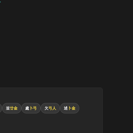
並
廿金
處
卜弓
欠
弓人
述
卜金