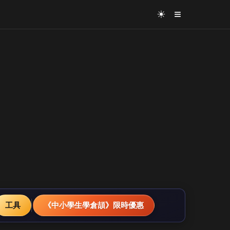
≡
☀
工具
《中小學生學倉頡》限時優惠