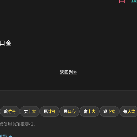
 口金
返回列表
航
竹弓
丈
十大
瓶
廿弓
民
口心
窗
十大
巡
卜女
每
人戈
或使用頁頂搜尋框。
教學 →