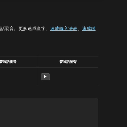
通話發音。更多速成查字、
速成輸入法表
、
速成鍵
普通話拼音
普通話發聲
▶