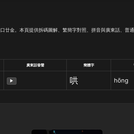
是口廿金。本頁提供拆碼圖解、繁簡字對照、拼音與廣東話、普
廣東話發聲
簡體字
哄
hōng
▶