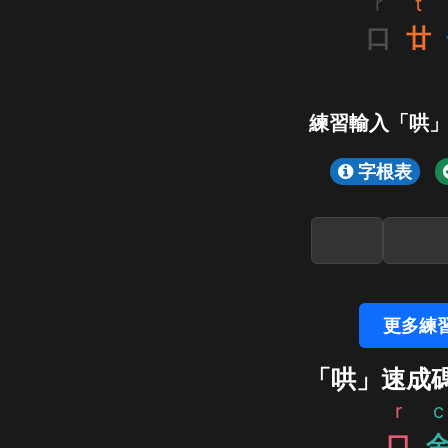
r
t
口
廿
練習輸入「哄
字根表
更多練
「哄」速成
r
c
口