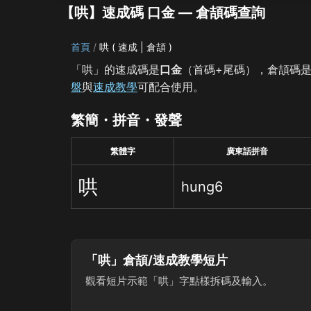
【哄】速成碼 口金 — 倉頡碼查詢
首頁
哄 ( 速成 | 倉頡 )
「哄」的速成碼是
口金
（首碼+尾碼），倉頡碼
盤
與
速成教學
可配合使用。
繁簡・拼音・發聲
繁體字
廣東話拼音
哄
hung6
「哄」倉頡/速成教學短片
觀看短片示範「哄」字點樣拆碼及輸入。