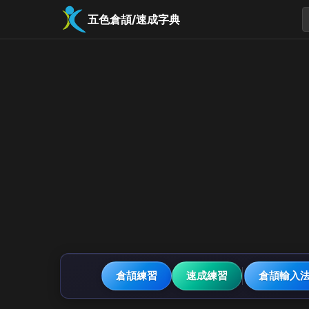
五色倉頡/速成字典
倉頡練習
速成練習
倉頡輸入