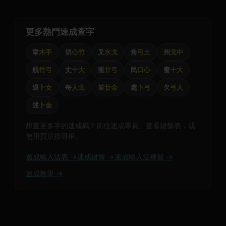
更多熱門速成查字
韋
木手
切
心竹
叉
水戈
角
弓土
州
戈中
航
竹弓
丈
十大
瓶
廿弓
民
口心
窗
十大
巡
卜女
每
人戈
並
廿金
處
卜弓
欠
弓人
述
卜金
想查更多字的速成碼？前往速成專頁、查看鍵盤表，或
使用頁頂搜尋框。
速成輸入法表 →
速成鍵盤 →
速成輸入法練習 →
速成教學 →