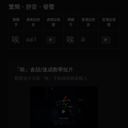
繁簡・拼音・發聲
繁體
廣東話拼
廣東話發
簡體
普通話拼
普通話發
字
音
聲
字
音
聲
唉
唉
aai1
āi
▶
▶
「唉」倉頡/速成教學短片
觀看短片示範「唉」字點樣拆碼及輸入。
▶