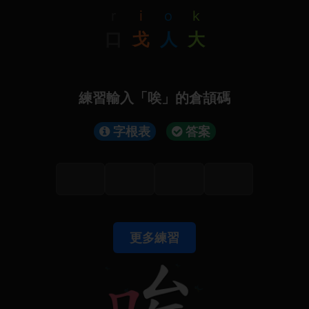
r
i
o
k
口
戈
人
大
練習輸入「唉」的倉頡碼
字根表
答案
更多練習