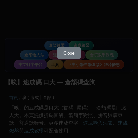
倉頡練習
速成練習
Close
倉頡輸入法
速成輸入法教學
倉頡教學課程
中文打字平台
工具
《中小學生學倉頡》限時優惠
【唉】速成碼 口大 — 倉頡碼查詢
首頁
唉 ( 速成 | 倉頡 )
「唉」的速成碼是
口大
（首碼+尾碼），倉頡碼是口戈
人大。本頁提供拆碼圖解、繁簡字對照、拼音與廣東
話、普通話發音。更多速成查字、
速成輸入法表
、
速成
鍵盤
與
速成教學
可配合使用。