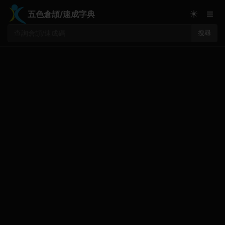
≡
☀
五色倉頡/速成字典
搜尋