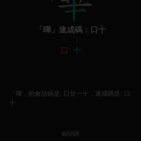
「嘩」速成碼：口十
r
j
口
十
「嘩」的倉頡碼是: 口廿一十，速成碼是: 口
十
返回列表