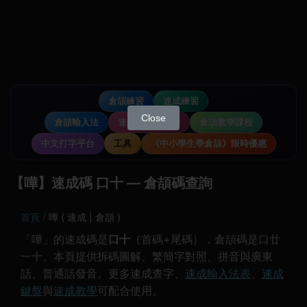
倉頡練習
速成練習
Close
倉頡輸入法
速成輸入法教學
倉頡教學課程
中文打字平台
工具
《中小學生學倉頡》限時優惠
【嘩】速成碼 口十 — 倉頡碼查詢
首頁
嘩 ( 速成 | 倉頡 )
「嘩」的速成碼是
口十
（首碼+尾碼），倉頡碼是口廿
一十。本頁提供拆碼圖解、繁簡字對照、拼音與廣東
話、普通話發音。更多速成查字、
速成輸入法表
、
速成
鍵盤
與
速成教學
可配合使用。