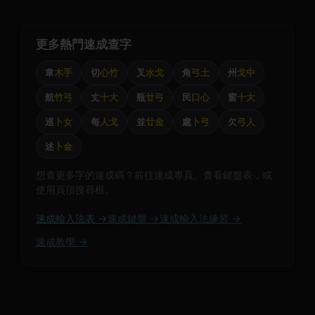
更多熱門速成查字
韋
木手
切
心竹
叉
水戈
角
弓土
州
戈中
航
竹弓
丈
十大
瓶
廿弓
民
口心
窗
十大
巡
卜女
每
人戈
並
廿金
處
卜弓
欠
弓人
述
卜金
想查更多字的速成碼？前往速成專頁、查看鍵盤表，或
使用頁頂搜尋框。
速成輸入法表 →
速成鍵盤 →
速成輸入法練習 →
速成教學 →