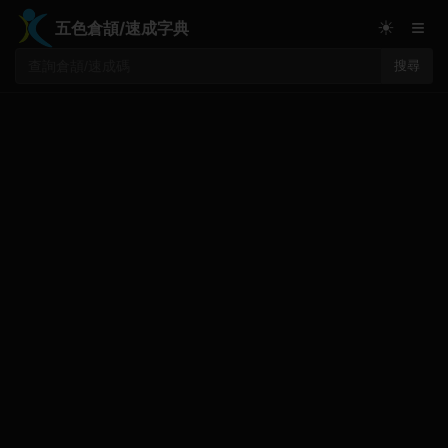
≡
☀
五色倉頡/速成字典
搜尋