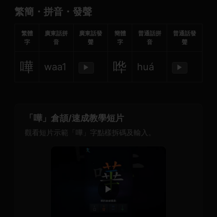
繁簡・拼音・發聲
繁體
廣東話拼
廣東話發
簡體
普通話拼
普通話發
字
音
聲
字
音
聲
嘩
哗
waa1
huá
▶
▶
「嘩」倉頡/速成教學短片
觀看短片示範「嘩」字點樣拆碼及輸入。
▶