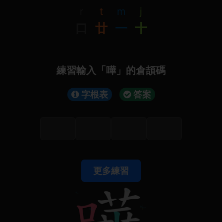
r
t
m
j
口
廿
一
十
練習輸入「嘩」的倉頡碼
字根表
答案
更多練習