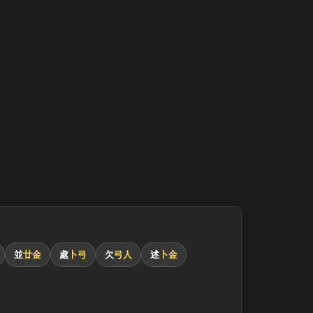
並
廿金
處
卜弓
欠
弓人
述
卜金