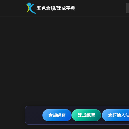
五色倉頡/速成字典
倉頡練習
速成練習
倉頡輸入