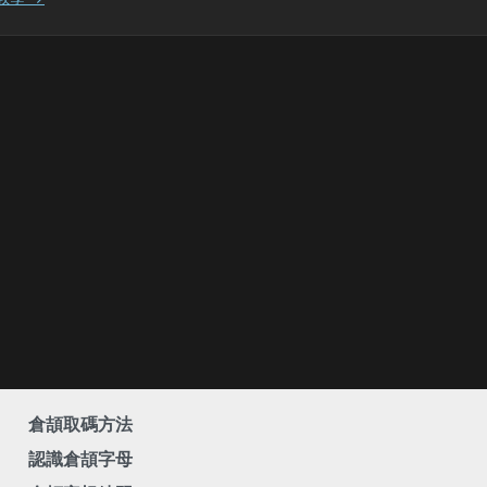
倉頡取碼方法
認識倉頡字母