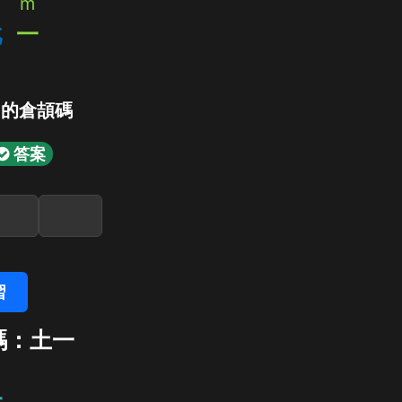
m
戈
一
」的倉頡碼
答案
習
碼：土一
一