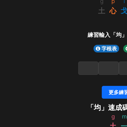
g
p
i
土
心
練習輸入「均
字根表
更多練
「均」速成
g
m
土