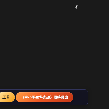
≡
☀
工具
《中小學生學倉頡》限時優惠