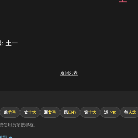
: 土一
返回列表
航
竹弓
丈
十大
瓶
廿弓
民
口心
窗
十大
巡
卜女
每
人戈
或使用頁頂搜尋框。
教學 →