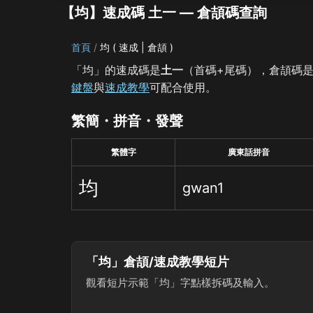
【均】速成碼 土一 — 倉頡碼查詢
首頁
均 ( 速成 | 倉頡 )
「均」的速成碼是
土一
（首碼+尾碼），倉頡碼
鍵盤
與
速成教學
可配合使用。
繁簡・拼音・發聲
繁體字
廣東話拼音
均
gwan1
「均」倉頡/速成教學短片
觀看短片示範「均」字點樣拆碼及輸入。