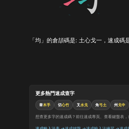
「均」的倉頡碼是: 土心戈一，速成碼是
更多熱門速成查字
韋
木手
切
心竹
叉
水戈
角
弓土
州
戈中
想查更多字的速成碼？前往速成專頁、查看鍵盤表，
速成輸入法表 →
速成鍵盤 →
速成輸入法練習 →
速成