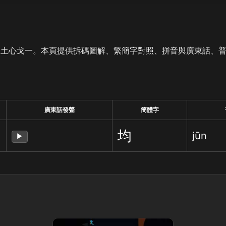
是土心戈一。本頁提供拆碼圖解、繁簡字對照、拼音與廣東話、
廣東話發聲
簡體字
均
jūn
▶