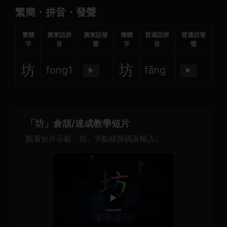
繁簡・拼音・發聲
繁體
廣東話拼
廣東話發
簡體
普通話拼
普通話發
字
音
聲
字
音
聲
坊
坊
fong1
fāng
▶
▶
「坊」倉頡/速成教學短片
觀看短片示範「坊」字點樣拆碼及輸入。
▶