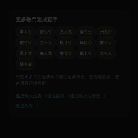
更多熱門速成查字
韋
木手
切
心竹
叉
水戈
角
弓土
州
戈中
航
竹弓
丈
十大
瓶
廿弓
民
口心
窗
十大
巡
卜女
每
人戈
並
廿金
處
卜弓
欠
弓人
述
卜金
想查更多字的速成碼？前往速成專頁、查看鍵盤表，或
使用頁頂搜尋框。
速成輸入法表 →
速成鍵盤 →
速成輸入法練習 →
速成教學 →