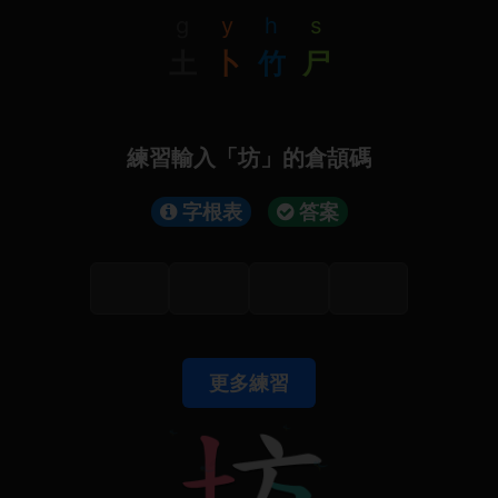
g
y
h
s
土
卜
竹
尸
練習輸入「坊」的倉頡碼
字根表
答案
更多練習