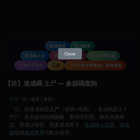
倉頡練習
速成練習
Close
倉頡輸入法
速成輸入法教學
倉頡教學課程
中文打字平台
工具
《中小學生學倉頡》限時優惠
【坊】速成碼 土尸 — 倉頡碼查詢
首頁
坊 ( 速成 | 倉頡 )
「坊」的速成碼是
土尸
（首碼+尾碼），倉頡碼是土卜
竹尸。本頁提供拆碼圖解、繁簡字對照、拼音與廣東
話、普通話發音。更多速成查字、
速成輸入法表
、
速成
鍵盤
與
速成教學
可配合使用。