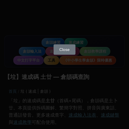
倉頡練習
速成練習
Close
倉頡輸入法
速成輸入法教學
倉頡教學課程
中文打字平台
工具
《中小學生學倉頡》限時優惠
【垃】速成碼 土廿 — 倉頡碼查詢
首頁
垃 ( 速成 | 倉頡 )
「垃」的速成碼是
土廿
（首碼+尾碼），倉頡碼是土卜
廿。本頁提供拆碼圖解、繁簡字對照、拼音與廣東話、
普通話發音。更多速成查字、
速成輸入法表
、
速成鍵盤
與
速成教學
可配合使用。