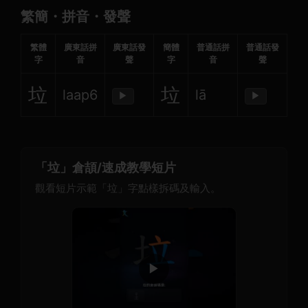
繁簡・拼音・發聲
繁體
廣東話拼
廣東話發
簡體
普通話拼
普通話發
字
音
聲
字
音
聲
垃
垃
laap6
lā
▶
▶
「垃」倉頡/速成教學短片
觀看短片示範「垃」字點樣拆碼及輸入。
▶