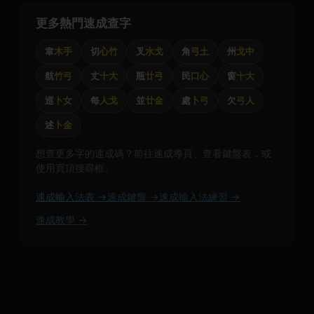
更多熱門速成查字
韋
木手
切
心竹
叉
水戈
角
弓土
州
戈中
航
竹弓
丈
十大
瓶
廿弓
民
口心
窗
十大
巡
卜女
每
人戈
並
廿金
處
卜弓
欠
弓人
述
卜金
想查更多字的速成碼？前往速成專頁、查看鍵盤表，或
使用頁頂搜尋框。
速成輸入法表 →
速成鍵盤 →
速成輸入法練習 →
速成教學 →