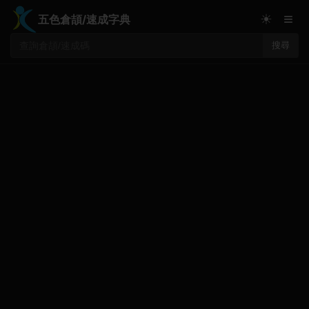
≡
☀
五色倉頡/速成字典
搜尋