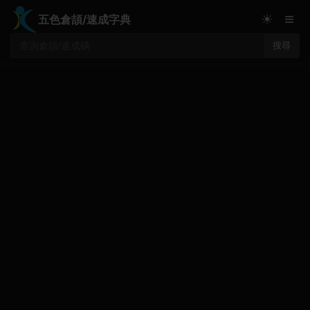
≡
☀
五色倉頡/速成字典
搜尋