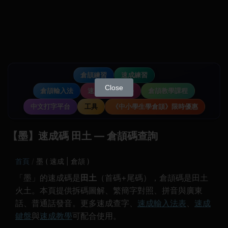
倉頡練習
速成練習
Close
倉頡輸入法
速成輸入法教學
倉頡教學課程
中文打字平台
工具
《中小學生學倉頡》限時優惠
【墨】速成碼 田土 — 倉頡碼查詢
首頁
墨 ( 速成 | 倉頡 )
「墨」的速成碼是
田土
（首碼+尾碼），倉頡碼是田土
火土。本頁提供拆碼圖解、繁簡字對照、拼音與廣東
話、普通話發音。更多速成查字、
速成輸入法表
、
速成
鍵盤
與
速成教學
可配合使用。