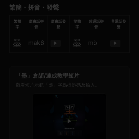
繁簡・拼音・發聲
繁體
廣東話拼
廣東話發
簡體
普通話拼
普通話發
字
音
聲
字
音
聲
墨
墨
mak6
mò
▶
▶
「墨」倉頡/速成教學短片
觀看短片示範「墨」字點樣拆碼及輸入。
▶