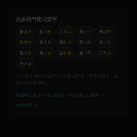
更多熱門速成查字
韋
木手
切
心竹
叉
水戈
角
弓土
州
戈中
航
竹弓
丈
十大
瓶
廿弓
民
口心
窗
十大
巡
卜女
每
人戈
並
廿金
處
卜弓
欠
弓人
述
卜金
想查更多字的速成碼？前往速成專頁、查看鍵盤表，或
使用頁頂搜尋框。
速成輸入法表 →
速成鍵盤 →
速成輸入法練習 →
速成教學 →