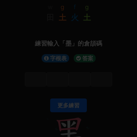
w
g
f
g
田
土
火
土
練習輸入「墨」的倉頡碼
字根表
答案
更多練習