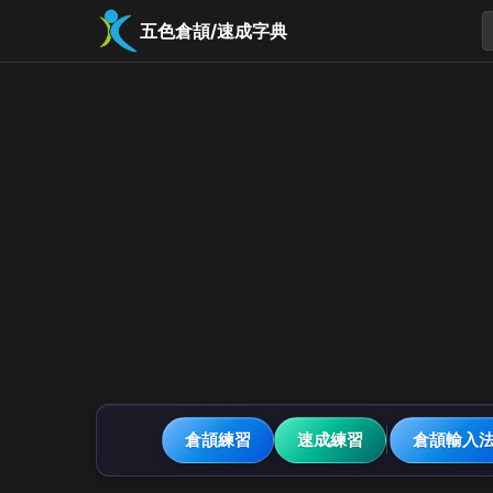
五色倉頡/速成字典
倉頡練習
速成練習
倉頡輸入