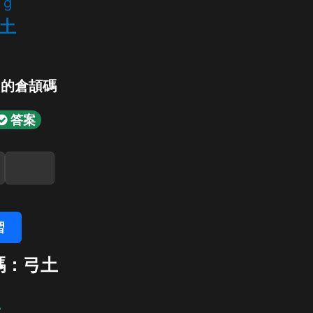
g
土
」的倉頡碼
答案
習
碼：弓土
土