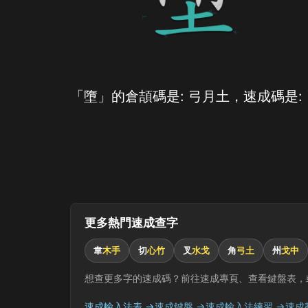
「墮」的倉頡碼是: 弓月土，速成碼是:
更多熱門速成查字
韋
木手
切
心竹
叉
水戈
角
弓土
州
戈中
想查更多字的速成碼？前往速成專頁、查看鍵盤表，
速成輸入法表 →
速成鍵盤 →
速成輸入法練習 →
速成