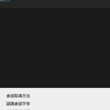
倉頡取碼方法
認識倉頡字母