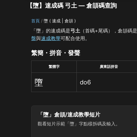
【墮】速成碼 弓土 — 倉頡碼查詢
首頁
墮 ( 速成 | 倉頡 )
「墮」的速成碼是
弓土
（首碼+尾碼），倉頡碼
盤
與
速成教學
可配合使用。
繁簡・拼音・發聲
繁體字
廣東話拼音
墮
do6
「墮」倉頡/速成教學短片
觀看短片示範「墮」字點樣拆碼及輸入。