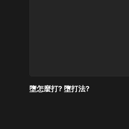
墮怎麼打? 墮打法?