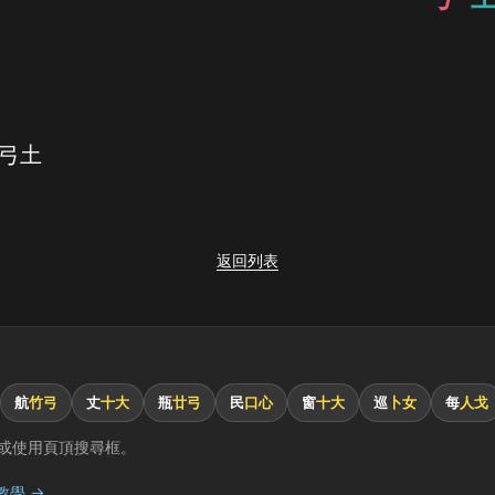
 弓土
返回列表
航
竹弓
丈
十大
瓶
廿弓
民
口心
窗
十大
巡
卜女
每
人戈
或使用頁頂搜尋框。
教學 →