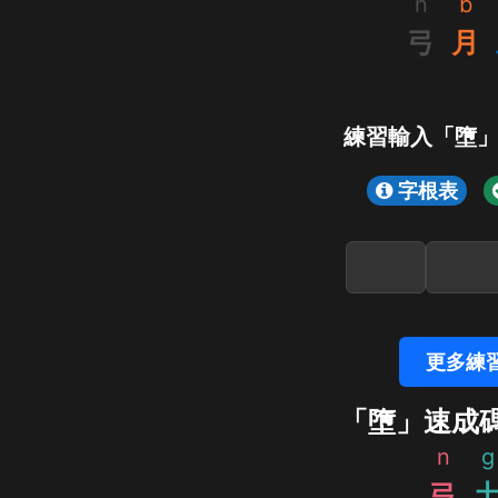
n
b
弓
月
練習輸入「墮
字根表
更多練
「墮」速成
n
g
弓