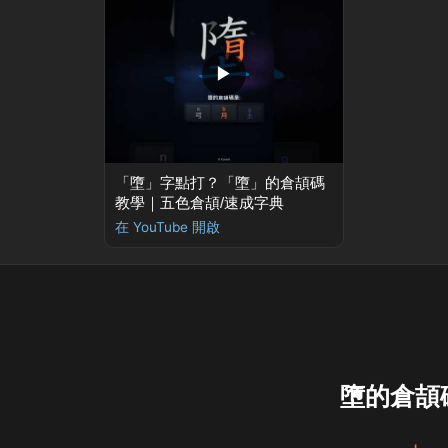
▶
「墮」字點打？「墮」的倉頡碼
教學｜五色倉頡/速成字典
在 YouTube 開啟
墮的倉頡