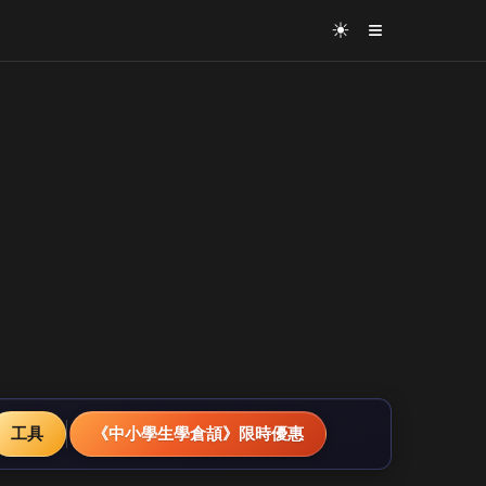
≡
☀
工具
《中小學生學倉頡》限時優惠