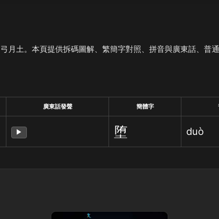
是弓月土。本頁提供拆碼圖解、繁簡字對照、拼音與廣東話、普
廣東話發聲
簡體字
堕
duò
▶