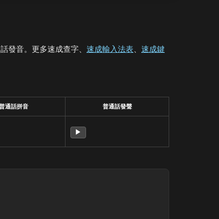
通話發音。更多速成查字、
速成輸入法表
、
速成鍵
普通話拼音
普通話發聲
▶