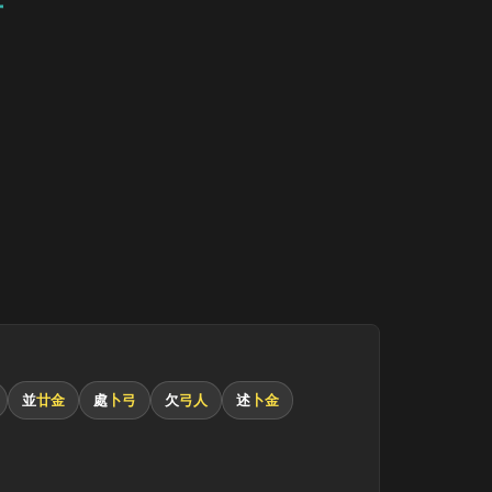
並
廿金
處
卜弓
欠
弓人
述
卜金