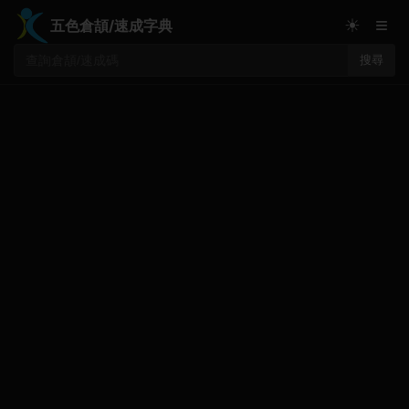
≡
☀
五色倉頡/速成字典
搜尋