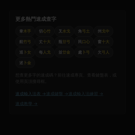
更多熱門速成查字
韋
木手
切
心竹
叉
水戈
角
弓土
州
戈中
航
竹弓
丈
十大
瓶
廿弓
民
口心
窗
十大
巡
卜女
每
人戈
並
廿金
處
卜弓
欠
弓人
述
卜金
想查更多字的速成碼？前往速成專頁、查看鍵盤表，或
使用頁頂搜尋框。
速成輸入法表 →
速成鍵盤 →
速成輸入法練習 →
速成教學 →