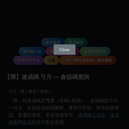
倉頡練習
速成練習
Close
倉頡輸入法
速成輸入法教學
倉頡教學課程
中文打字平台
工具
《中小學生學倉頡》限時優惠
【孺】速成碼 弓月 — 倉頡碼查詢
首頁
孺 ( 速成 | 倉頡 )
「孺」的速成碼是
弓月
（首碼+尾碼），倉頡碼是弓木
一月月。本頁提供拆碼圖解、繁簡字對照、拼音與廣東
話、普通話發音。更多速成查字、
速成輸入法表
、
速成
鍵盤
與
速成教學
可配合使用。