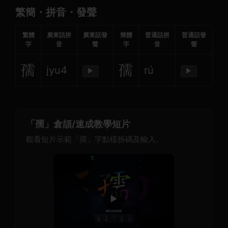
繁簡・拼音・發聲
繁體
廣東話拼
廣東話發
簡體
普通話拼
普通話發
字
音
聲
字
音
聲
孺
孺
jyu4
rú
▶
▶
「孺」倉頡/速成教學短片
觀看短片示範「孺」字點樣拆碼及輸入。
▶