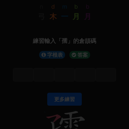
n
d
m
b
b
弓
木
一
月
月
練習輸入「孺」的倉頡碼
字根表
答案
更多練習