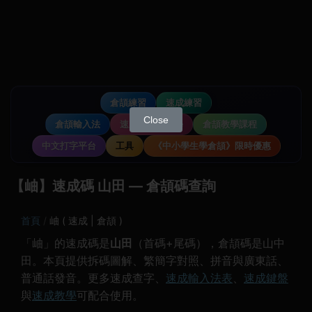
倉頡練習
速成練習
Close
倉頡輸入法
速成輸入法教學
倉頡教學課程
中文打字平台
工具
《中小學生學倉頡》限時優惠
【岫】速成碼 山田 — 倉頡碼查詢
首頁
岫 ( 速成 | 倉頡 )
「岫」的速成碼是
山田
（首碼+尾碼），倉頡碼是山中
田。本頁提供拆碼圖解、繁簡字對照、拼音與廣東話、
普通話發音。更多速成查字、
速成輸入法表
、
速成鍵盤
與
速成教學
可配合使用。