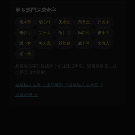
更多熱門速成查字
韋
木手
切
心竹
叉
水戈
角
弓土
州
戈中
航
竹弓
丈
十大
瓶
廿弓
民
口心
窗
十大
巡
卜女
每
人戈
並
廿金
處
卜弓
欠
弓人
述
卜金
想查更多字的速成碼？前往速成專頁、查看鍵盤表，或
使用頁頂搜尋框。
速成輸入法表 →
速成鍵盤 →
速成輸入法練習 →
速成教學 →