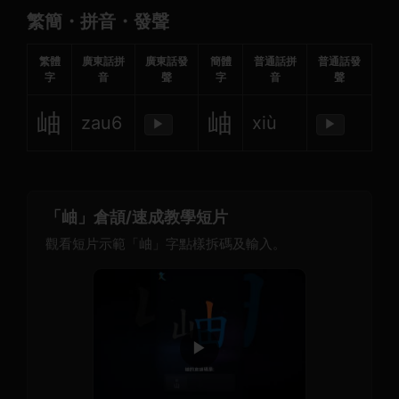
繁簡・拼音・發聲
繁體
廣東話拼
廣東話發
簡體
普通話拼
普通話發
字
音
聲
字
音
聲
岫
岫
zau6
xiù
▶
▶
「岫」倉頡/速成教學短片
觀看短片示範「岫」字點樣拆碼及輸入。
▶