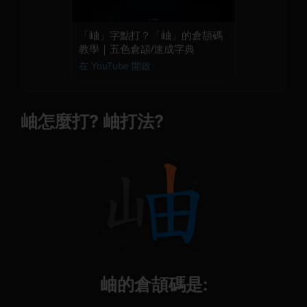
「岫」字點打？「岫」的倉頡碼
教學｜五色倉頡/速成字典
在 YouTube 開啟
岫怎麼打? 岫打法?
岫的倉頡碼是: