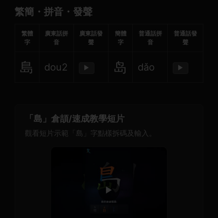
繁簡・拼音・發聲
繁體
廣東話拼
廣東話發
簡體
普通話拼
普通話發
字
音
聲
字
音
聲
島
岛
dou2
dǎo
▶
▶
「島」倉頡/速成教學短片
觀看短片示範「島」字點樣拆碼及輸入。
▶