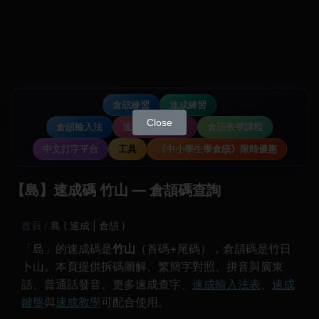
倉頡練習
速成練習
Close
倉頡輸入法
速成輸入法教學
倉頡教學課程
中文打字平台
工具
《中小學生學倉頡》限時優惠
【島】速成碼 竹山 — 倉頡碼查詢
首頁
島 ( 速成 | 倉頡 )
「島」的速成碼是
竹山
（首碼+尾碼），倉頡碼是竹日
卜山。本頁提供拆碼圖解、繁簡字對照、拼音與廣東
話、普通話發音。更多速成查字、
速成輸入法表
、
速成
鍵盤
與
速成教學
可配合使用。