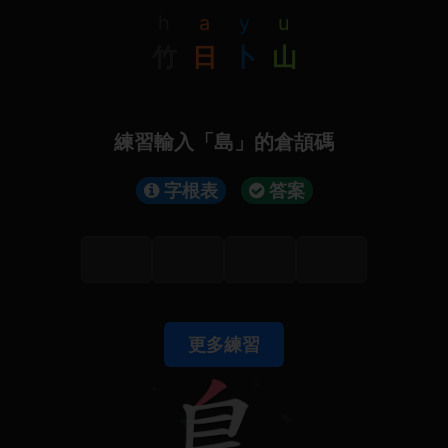
h
a
y
u
竹
日
卜
山
練習輸入「島」的倉頡碼
字根表
答案
更多練習