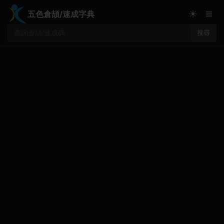
≡
☀
五色倉頡/速成字典
搜尋