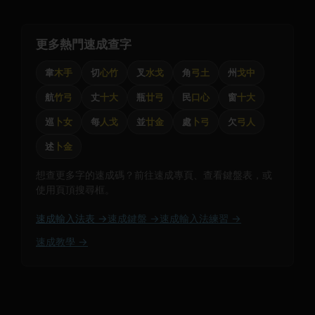
更多熱門速成查字
韋
木手
切
心竹
叉
水戈
角
弓土
州
戈中
航
竹弓
丈
十大
瓶
廿弓
民
口心
窗
十大
巡
卜女
每
人戈
並
廿金
處
卜弓
欠
弓人
述
卜金
想查更多字的速成碼？前往速成專頁、查看鍵盤表，或
使用頁頂搜尋框。
速成輸入法表 →
速成鍵盤 →
速成輸入法練習 →
速成教學 →