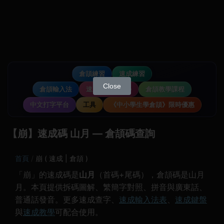
倉頡練習
速成練習
Close
倉頡輸入法
速成輸入法教學
倉頡教學課程
中文打字平台
工具
《中小學生學倉頡》限時優惠
【崩】速成碼 山月 — 倉頡碼查詢
首頁
崩 ( 速成 | 倉頡 )
「崩」的速成碼是
山月
（首碼+尾碼），倉頡碼是山月
月。本頁提供拆碼圖解、繁簡字對照、拼音與廣東話、
普通話發音。更多速成查字、
速成輸入法表
、
速成鍵盤
與
速成教學
可配合使用。