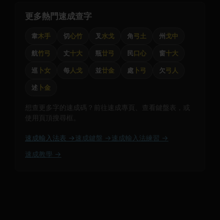
更多熱門速成查字
韋
木手
切
心竹
叉
水戈
角
弓土
州
戈中
航
竹弓
丈
十大
瓶
廿弓
民
口心
窗
十大
巡
卜女
每
人戈
並
廿金
處
卜弓
欠
弓人
述
卜金
想查更多字的速成碼？前往速成專頁、查看鍵盤表，或
使用頁頂搜尋框。
速成輸入法表 →
速成鍵盤 →
速成輸入法練習 →
速成教學 →