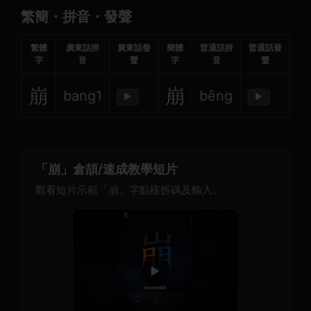
繁簡・拼音・發聲
繁體
廣東話拼
廣東話發
簡體
普通話拼
普通話發
字
音
聲
字
音
聲
崩
崩
bang1
bēng
▶
▶
「崩」倉頡/速成教學短片
觀看短片示範「崩」字點樣拆碼及輸入。
▶