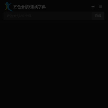
≡
☀
五色倉頡/速成字典
搜尋