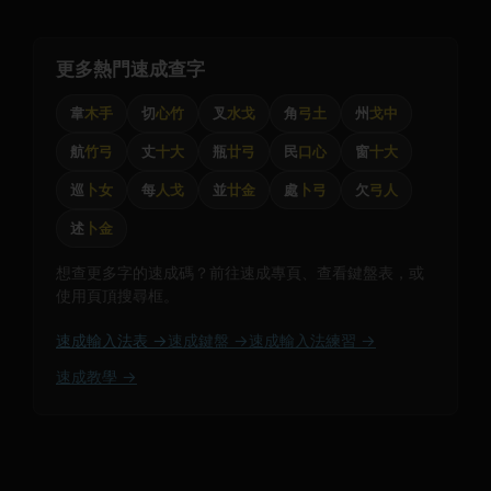
更多熱門速成查字
韋
木手
切
心竹
叉
水戈
角
弓土
州
戈中
航
竹弓
丈
十大
瓶
廿弓
民
口心
窗
十大
巡
卜女
每
人戈
並
廿金
處
卜弓
欠
弓人
述
卜金
想查更多字的速成碼？前往速成專頁、查看鍵盤表，或
使用頁頂搜尋框。
速成輸入法表 →
速成鍵盤 →
速成輸入法練習 →
速成教學 →