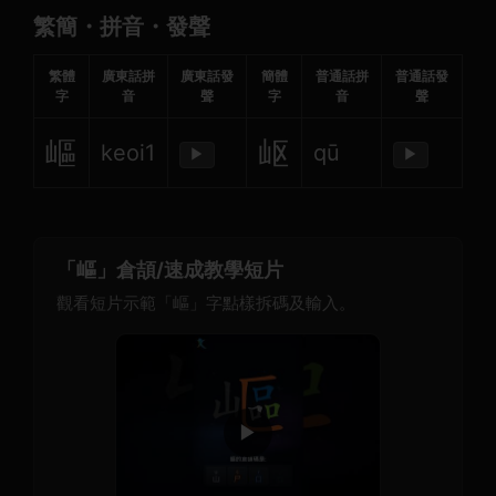
繁簡・拼音・發聲
繁體
廣東話拼
廣東話發
簡體
普通話拼
普通話發
字
音
聲
字
音
聲
嶇
岖
keoi1
qū
▶
▶
「嶇」倉頡/速成教學短片
觀看短片示範「嶇」字點樣拆碼及輸入。
▶