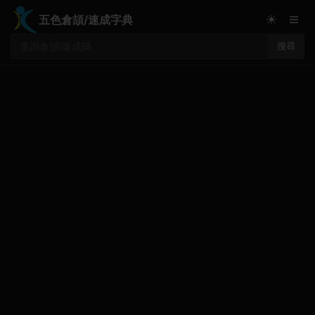
≡
☀
五色倉頡/速成字典
搜尋