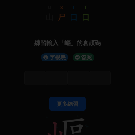
u
s
r
r
山
尸
口
口
練習輸入「嶇」的倉頡碼
字根表
答案
更多練習