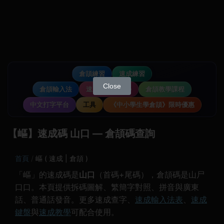
倉頡練習
速成練習
Close
倉頡輸入法
速成輸入法教學
倉頡教學課程
中文打字平台
工具
《中小學生學倉頡》限時優惠
【嶇】速成碼 山口 — 倉頡碼查詢
首頁
嶇 ( 速成 | 倉頡 )
「嶇」的速成碼是
山口
（首碼+尾碼），倉頡碼是山尸
口口。本頁提供拆碼圖解、繁簡字對照、拼音與廣東
話、普通話發音。更多速成查字、
速成輸入法表
、
速成
鍵盤
與
速成教學
可配合使用。