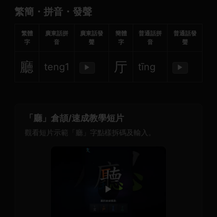
繁簡・拼音・發聲
繁體
廣東話拼
廣東話發
簡體
普通話拼
普通話發
字
音
聲
字
音
聲
廳
厅
teng1
tīng
▶
▶
「廳」倉頡/速成教學短片
觀看短片示範「廳」字點樣拆碼及輸入。
▶