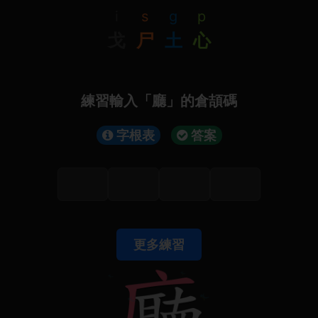
i
s
g
p
戈
尸
土
心
練習輸入「廳」的倉頡碼
字根表
答案
更多練習