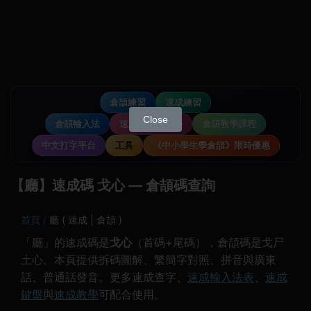
倉頡練習
速成練習
Close
倉頡輸入法
速成輸入法教學
倉頡教學課程
中文打字平台
工具
《中小學生學倉頡》限時優惠
【廳】速成碼 戈心 — 倉頡碼查詢
首頁
廳 ( 速成 | 倉頡 )
「廳」的速成碼是
戈心
（首碼+尾碼），倉頡碼是戈尸
土心。本頁提供拆碼圖解、繁簡字對照、拼音與廣東
話、普通話發音。更多速成查字、
速成輸入法表
、
速成
鍵盤
與
速成教學
可配合使用。