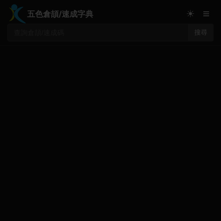
≡
☀
五色倉頡/速成字典
搜尋