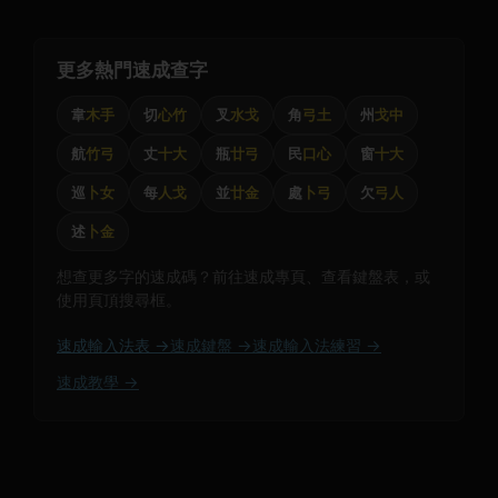
更多熱門速成查字
韋
木手
切
心竹
叉
水戈
角
弓土
州
戈中
航
竹弓
丈
十大
瓶
廿弓
民
口心
窗
十大
巡
卜女
每
人戈
並
廿金
處
卜弓
欠
弓人
述
卜金
想查更多字的速成碼？前往速成專頁、查看鍵盤表，或
使用頁頂搜尋框。
速成輸入法表 →
速成鍵盤 →
速成輸入法練習 →
速成教學 →