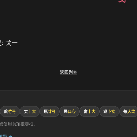
: 戈一
返回列表
航
竹弓
丈
十大
瓶
廿弓
民
口心
窗
十大
巡
卜女
每
人戈
或使用頁頂搜尋框。
教學 →