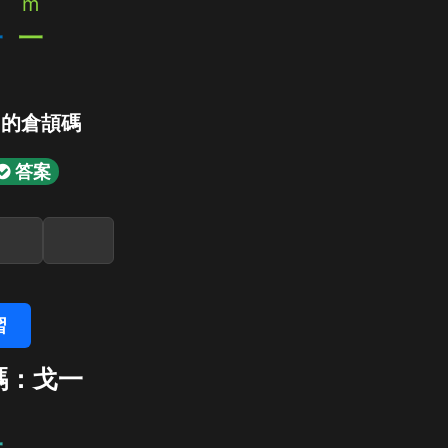
m
一
一
」的倉頡碼
答案
習
碼：戈一
一