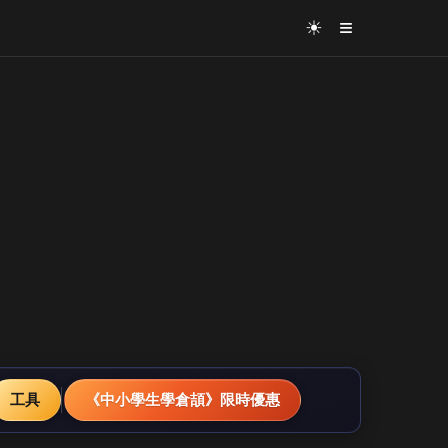
≡
☀
工具
《中小學生學倉頡》限時優惠