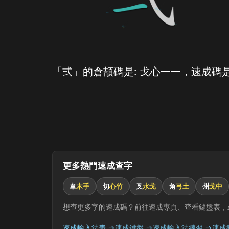
「弍」的倉頡碼是: 戈心一一，速成碼是
更多熱門速成查字
韋
木手
切
心竹
叉
水戈
角
弓土
州
戈中
想查更多字的速成碼？前往速成專頁、查看鍵盤表，
速成輸入法表 →
速成鍵盤 →
速成輸入法練習 →
速成