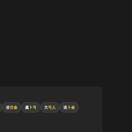
並
廿金
處
卜弓
欠
弓人
述
卜金