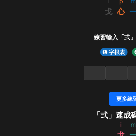
i
p
m
戈
心
練習輸入「弍
字根表
更多練
「弍」速成
i
m
戈