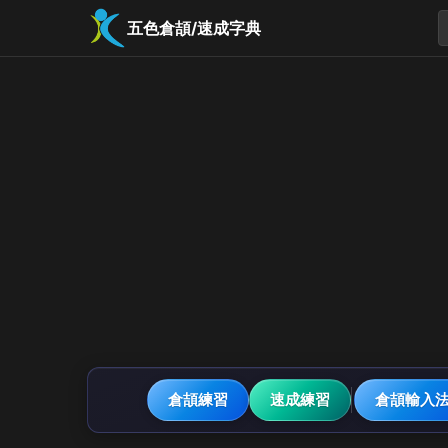
五色倉頡/速成字典
倉頡練習
速成練習
倉頡輸入