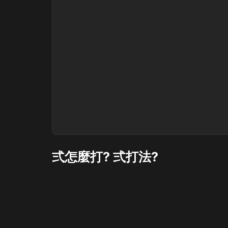
弍怎麼打? 弍打法?