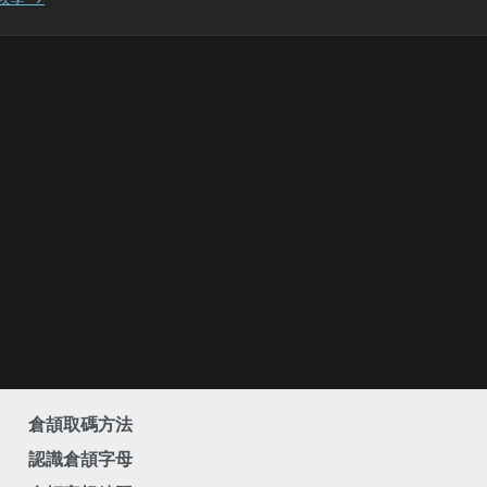
倉頡取碼方法
認識倉頡字母