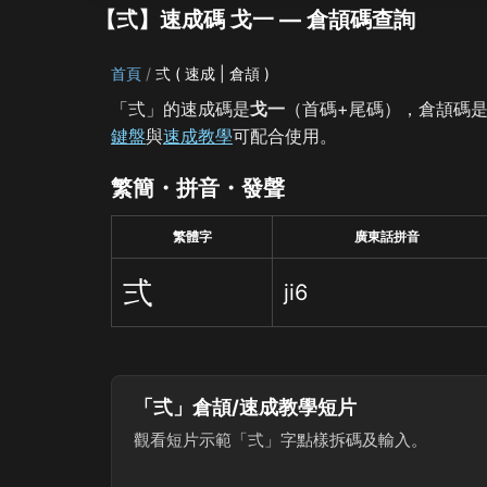
【弍】速成碼 戈一 — 倉頡碼查詢
首頁
弍 ( 速成 | 倉頡 )
「弍」的速成碼是
戈一
（首碼+尾碼），倉頡碼
鍵盤
與
速成教學
可配合使用。
繁簡・拼音・發聲
繁體字
廣東話拼音
弍
ji6
「弍」倉頡/速成教學短片
觀看短片示範「弍」字點樣拆碼及輸入。