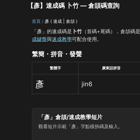
【彥】速成碼 卜竹 — 倉頡碼查詢
首頁
彥 ( 速成 | 倉頡 )
「彥」的速成碼是
卜竹
（首碼+尾碼），倉頡碼
成鍵盤
與
速成教學
可配合使用。
繁簡・拼音・發聲
繁體字
廣東話拼音
彥
jin6
「彥」倉頡/速成教學短片
觀看短片示範「彥」字點樣拆碼及輸入。