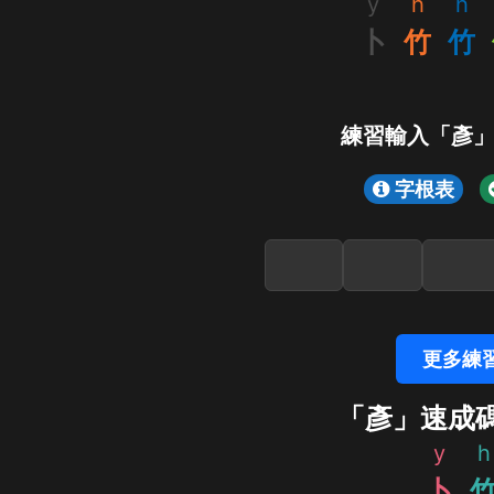
y
h
h
卜
竹
竹
練習輸入「彥
字根表
更多練
「彥」速成
y
h
卜