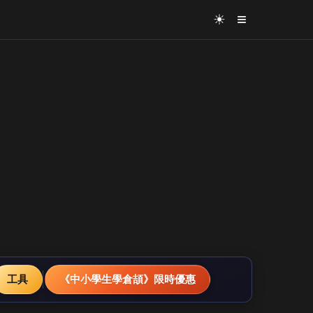
≡
☀
工具
《中小學生學倉頡》限時優惠