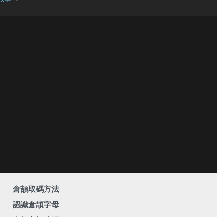
倉頡取碼方法
認識倉頡字母