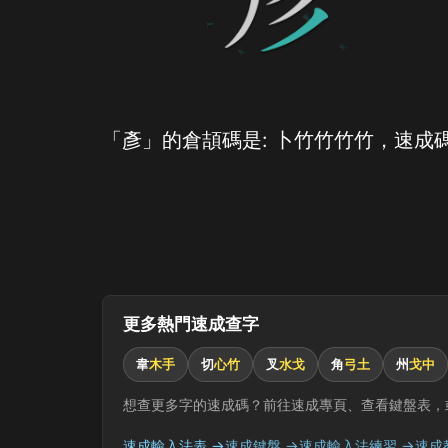
「彥」的倉頡碼是: 卜竹竹竹竹，速成碼
更多熱門速成查字
韋
木手
切
心竹
叉
水戈
角
弓土
州
戈中
想查更多字的速成碼？前往速成專頁、查看鍵盤表，
速成輸入法表 →
速成鍵盤 →
速成輸入法練習 →
速成