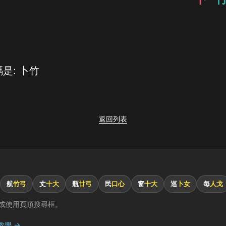
是: 卜竹
返回列表
航
竹弓
丈
十大
瓶
廿弓
民
口心
窗
十大
巡
卜女
每
人戈
或使用頁頂搜尋框。
教學 →