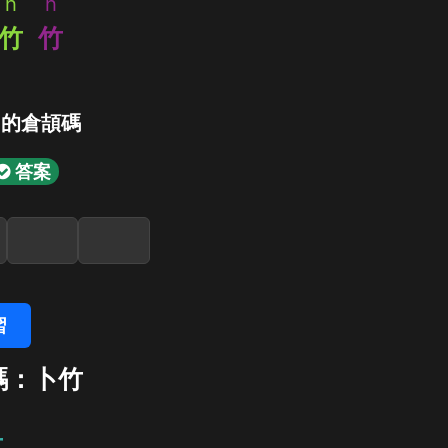
h
h
竹
竹
」的倉頡碼
答案
習
碼：卜竹
竹