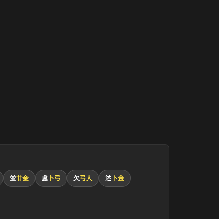
並
廿金
處
卜弓
欠
弓人
述
卜金