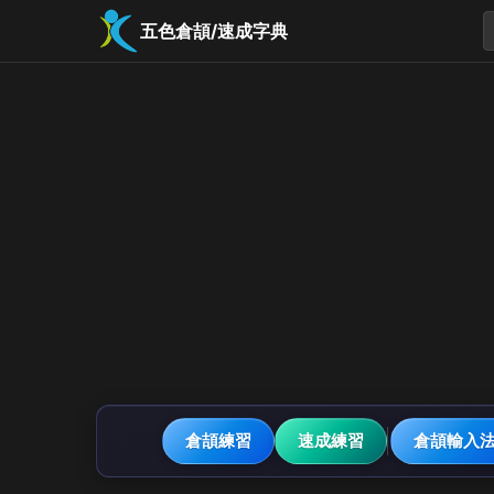
五色倉頡/速成字典
倉頡練習
速成練習
倉頡輸入