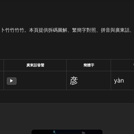
是卜竹竹竹竹。本頁提供拆碼圖解、繁簡字對照、拼音與廣東話
廣東話發聲
簡體字
彦
yàn
▶