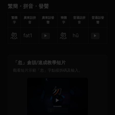
繁簡・拼音・發聲
繁體
廣東話拼
廣東話發
簡體
普通話拼
普通話發
字
音
聲
字
音
聲
忽
忽
fat1
hū
▶
▶
「忽」倉頡/速成教學短片
觀看短片示範「忽」字點樣拆碼及輸入。
▶