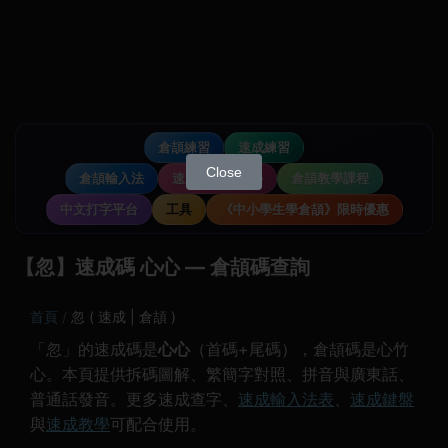
倉頡練習
速成練習
Close
倉頡輸入法
速成輸入法教學
倉頡教學課程
中文打字平台
工具
《中小學生學倉頡》限時優惠
【忽】速成碼 心心 — 倉頡碼查詢
首頁
忽 ( 速成 | 倉頡 )
「忽」的速成碼是
心心
（首碼+尾碼），倉頡碼是心竹
心。本頁提供拆碼圖解、繁簡字對照、拼音與廣東話、
普通話發音。更多速成查字、
速成輸入法表
、
速成鍵盤
與
速成教學
可配合使用。