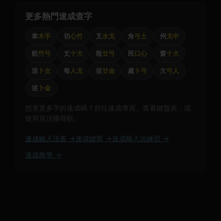
更多熱門速成查字
韋
木手
切
心竹
叉
水戈
角
弓土
州
戈中
航
竹弓
丈
十大
瓶
廿弓
民
口心
窗
十大
巡
卜女
每
人戈
並
廿金
處
卜弓
欠
弓人
述
卜金
想查更多字的速成碼？前往速成專頁、查看鍵盤表，或
使用頁頂搜尋框。
速成輸入法表 →
速成鍵盤 →
速成輸入法練習 →
速成教學 →