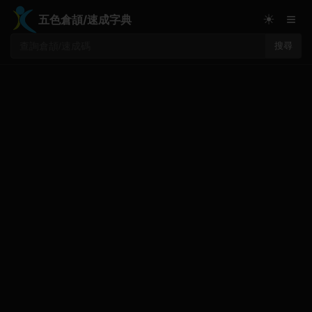
≡
☀
五色倉頡/速成字典
搜尋