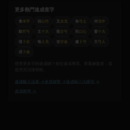
更多熱門速成查字
韋
木手
切
心竹
叉
水戈
角
弓土
州
戈中
航
竹弓
丈
十大
瓶
廿弓
民
口心
窗
十大
巡
卜女
每
人戈
並
廿金
處
卜弓
欠
弓人
述
卜金
想查更多字的速成碼？前往速成專頁、查看鍵盤表，或
使用頁頂搜尋框。
速成輸入法表 →
速成鍵盤 →
速成輸入法練習 →
速成教學 →