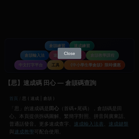
倉頡練習
速成練習
Close
倉頡輸入法
速成輸入法教學
倉頡教學課程
中文打字平台
工具
《中小學生學倉頡》限時優惠
【思】速成碼 田心 — 倉頡碼查詢
首頁
思 ( 速成 | 倉頡 )
「思」的速成碼是
田心
（首碼+尾碼），倉頡碼是田
心。本頁提供拆碼圖解、繁簡字對照、拼音與廣東話、
普通話發音。更多速成查字、
速成輸入法表
、
速成鍵盤
與
速成教學
可配合使用。