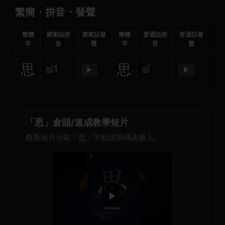
繁簡・拼音・發聲
繁體
廣東話拼
廣東話發
簡體
普通話拼
普通話發
字
音
聲
字
音
聲
思
思
si1
sī
▶
▶
「思」倉頡/速成教學短片
觀看短片示範「思」字點樣拆碼及輸入。
▶