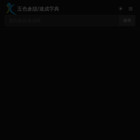
≡
☀
五色倉頡/速成字典
搜尋