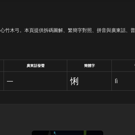
是心竹木弓。本頁提供拆碼圖解、繁簡字對照、拼音與廣東話、
廣東話發聲
簡體字
悧
—
lì