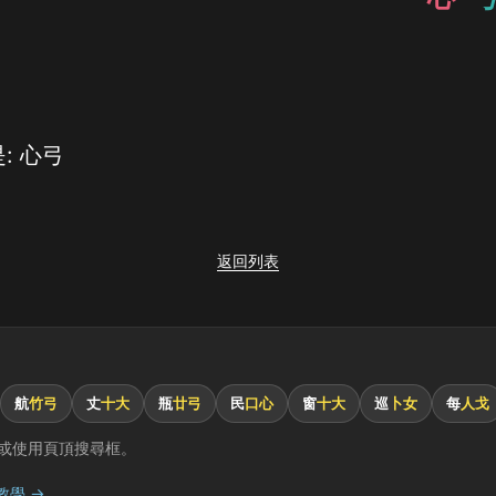
: 心弓
返回列表
航
竹弓
丈
十大
瓶
廿弓
民
口心
窗
十大
巡
卜女
每
人戈
或使用頁頂搜尋框。
教學 →