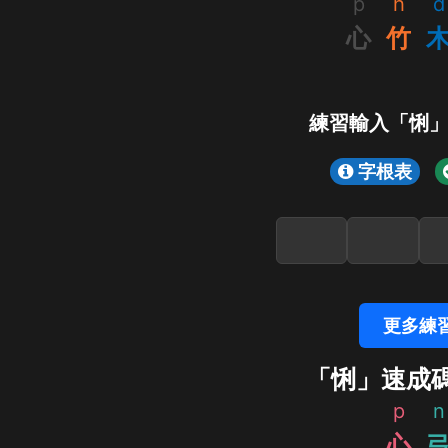
p
h
d
心
竹
練習輸入「悧
字根表
更多練
「悧」速成
p
n
心