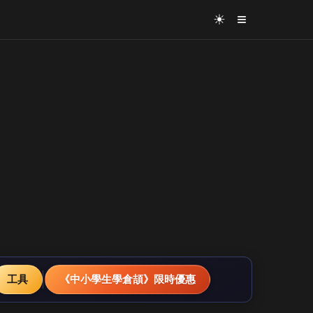
≡
☀
工具
《中小學生學倉頡》限時優惠