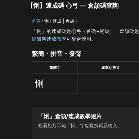
【悧】速成碼 心弓 — 倉頡碼查詢
首頁
悧 ( 速成 | 倉頡 )
「悧」的速成碼是
心弓
（首碼+尾碼），倉頡碼
鍵盤
與
速成教學
可配合使用。
繁簡・拼音・發聲
繁體字
廣東話拼音
悧
「悧」倉頡/速成教學短片
觀看短片示範「悧」字點樣拆碼及輸入。