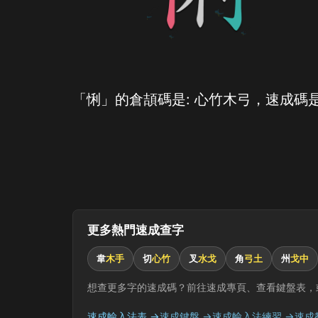
「悧」的倉頡碼是: 心竹木弓，速成碼是
更多熱門速成查字
韋
木手
切
心竹
叉
水戈
角
弓土
州
戈中
想查更多字的速成碼？前往速成專頁、查看鍵盤表，
速成輸入法表 →
速成鍵盤 →
速成輸入法練習 →
速成