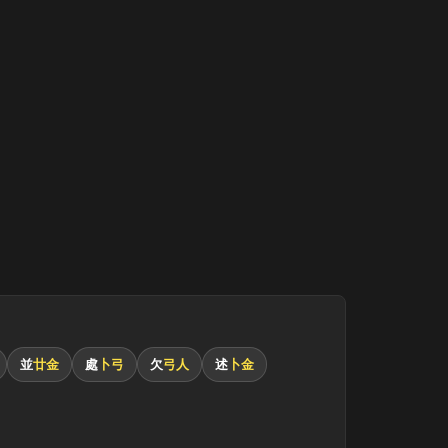
並
廿金
處
卜弓
欠
弓人
述
卜金