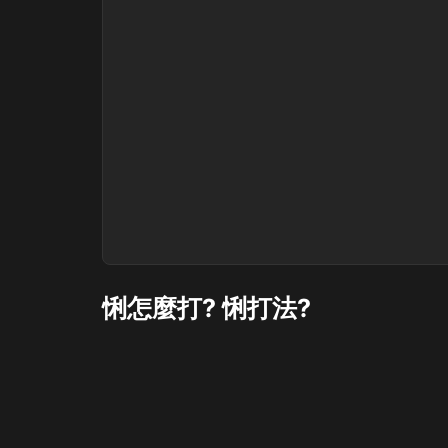
悧怎麼打? 悧打法?