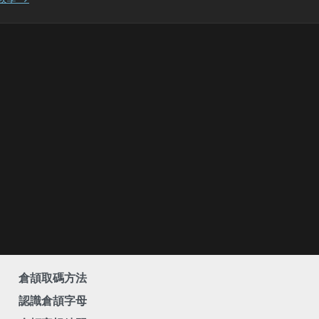
倉頡取碼方法
認識倉頡字母