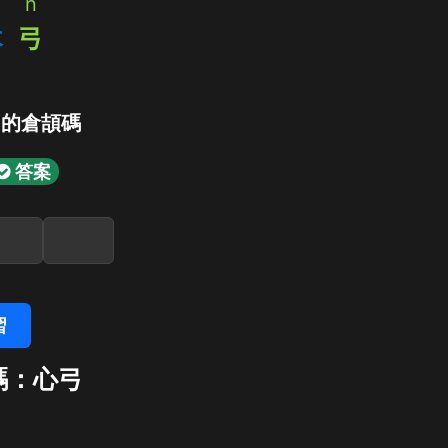
n
木
弓
」的倉頡碼
答案
習
碼：心弓
弓