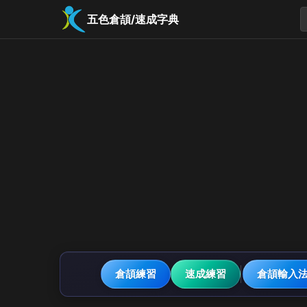
五色倉頡/速成字典
倉頡練習
速成練習
倉頡輸入