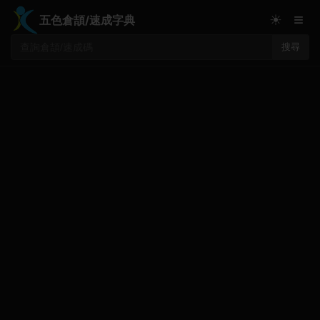
≡
☀
五色倉頡/速成字典
搜尋