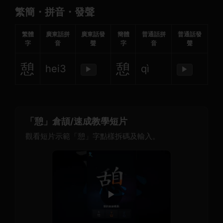
繁簡・拼音・發聲
繁體
廣東話拼
廣東話發
簡體
普通話拼
普通話發
字
音
聲
字
音
聲
憩
憩
hei3
qì
▶
▶
「憩」倉頡/速成教學短片
觀看短片示範「憩」字點樣拆碼及輸入。
▶