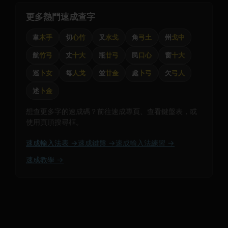
更多熱門速成查字
韋
木手
切
心竹
叉
水戈
角
弓土
州
戈中
航
竹弓
丈
十大
瓶
廿弓
民
口心
窗
十大
巡
卜女
每
人戈
並
廿金
處
卜弓
欠
弓人
述
卜金
想查更多字的速成碼？前往速成專頁、查看鍵盤表，或
使用頁頂搜尋框。
速成輸入法表 →
速成鍵盤 →
速成輸入法練習 →
速成教學 →