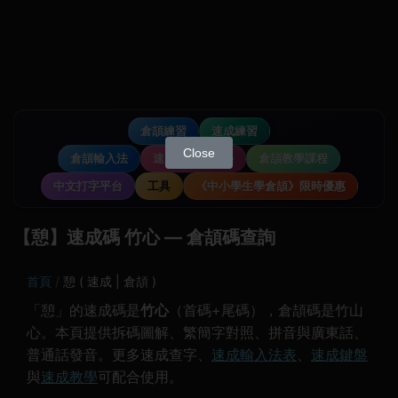
倉頡練習
速成練習
Close
倉頡輸入法
速成輸入法教學
倉頡教學課程
中文打字平台
工具
《中小學生學倉頡》限時優惠
【憩】速成碼 竹心 — 倉頡碼查詢
首頁
憩 ( 速成 | 倉頡 )
「憩」的速成碼是
竹心
（首碼+尾碼），倉頡碼是竹山
心。本頁提供拆碼圖解、繁簡字對照、拼音與廣東話、
普通話發音。更多速成查字、
速成輸入法表
、
速成鍵盤
與
速成教學
可配合使用。