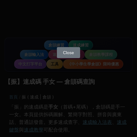
倉頡練習
速成練習
Close
倉頡輸入法
速成輸入法教學
倉頡教學課程
中文打字平台
工具
《中小學生學倉頡》限時優惠
【振】速成碼 手女 — 倉頡碼查詢
首頁
振 ( 速成 | 倉頡 )
「振」的速成碼是
手女
（首碼+尾碼），倉頡碼是手一
一女。本頁提供拆碼圖解、繁簡字對照、拼音與廣東
話、普通話發音。更多速成查字、
速成輸入法表
、
速成
鍵盤
與
速成教學
可配合使用。