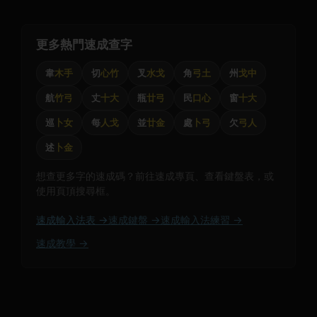
更多熱門速成查字
韋
木手
切
心竹
叉
水戈
角
弓土
州
戈中
航
竹弓
丈
十大
瓶
廿弓
民
口心
窗
十大
巡
卜女
每
人戈
並
廿金
處
卜弓
欠
弓人
述
卜金
想查更多字的速成碼？前往速成專頁、查看鍵盤表，或
使用頁頂搜尋框。
速成輸入法表 →
速成鍵盤 →
速成輸入法練習 →
速成教學 →