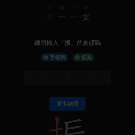
q
m
m
v
手
一
一
女
練習輸入「振」的倉頡碼
字根表
答案
更多練習