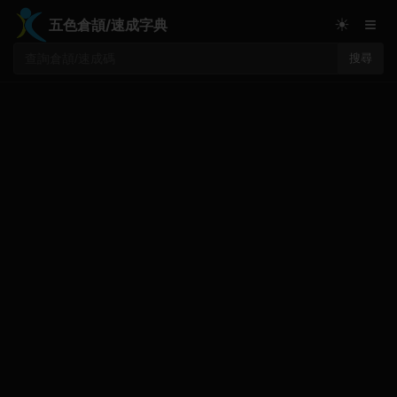
≡
☀
五色倉頡/速成字典
搜尋