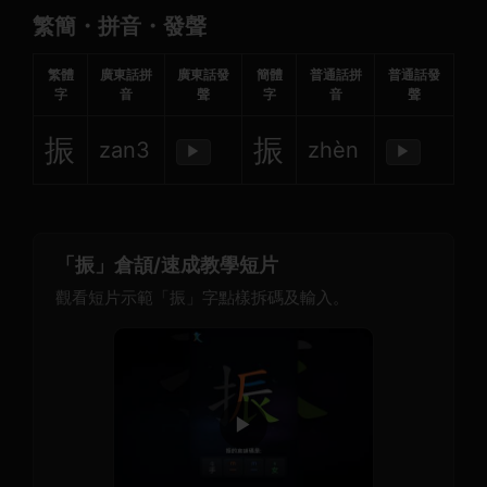
繁簡・拼音・發聲
繁體
廣東話拼
廣東話發
簡體
普通話拼
普通話發
字
音
聲
字
音
聲
振
振
zan3
zhèn
▶
▶
「振」倉頡/速成教學短片
觀看短片示範「振」字點樣拆碼及輸入。
▶