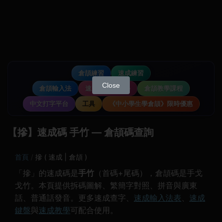
倉頡練習
速成練習
Close
倉頡輸入法
速成輸入法教學
倉頡教學課程
中文打字平台
工具
《中小學生學倉頡》限時優惠
【摻】速成碼 手竹 — 倉頡碼查詢
首頁
摻 ( 速成 | 倉頡 )
「摻」的速成碼是
手竹
（首碼+尾碼），倉頡碼是手戈
戈竹。本頁提供拆碼圖解、繁簡字對照、拼音與廣東
話、普通話發音。更多速成查字、
速成輸入法表
、
速成
鍵盤
與
速成教學
可配合使用。