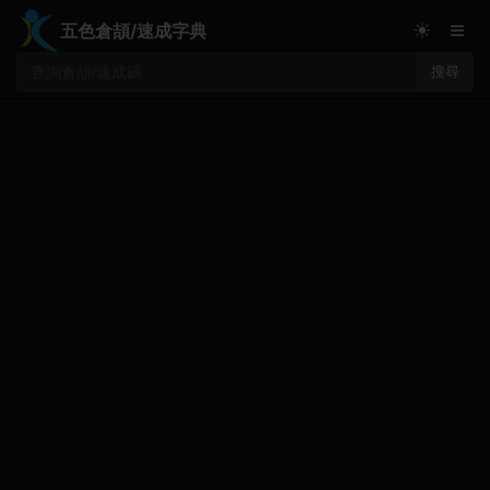
≡
☀
五色倉頡/速成字典
搜尋