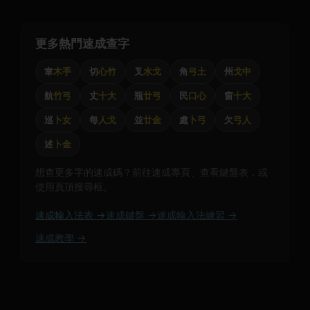
更多熱門速成查字
韋
木手
切
心竹
叉
水戈
角
弓土
州
戈中
航
竹弓
丈
十大
瓶
廿弓
民
口心
窗
十大
巡
卜女
每
人戈
並
廿金
處
卜弓
欠
弓人
述
卜金
想查更多字的速成碼？前往速成專頁、查看鍵盤表，或
使用頁頂搜尋框。
速成輸入法表 →
速成鍵盤 →
速成輸入法練習 →
速成教學 →