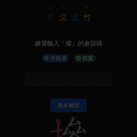
q
i
i
h
手
戈
戈
竹
練習輸入「摻」的倉頡碼
字根表
答案
更多練習