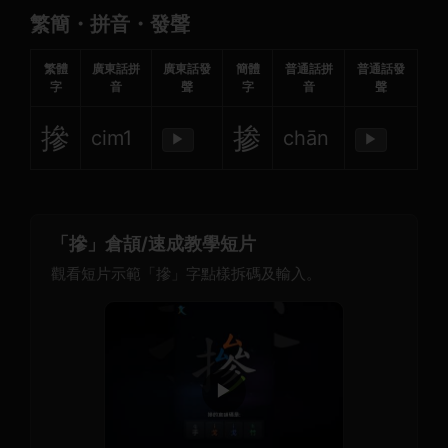
繁簡・拼音・發聲
繁體
廣東話拼
廣東話發
簡體
普通話拼
普通話發
字
音
聲
字
音
聲
摻
掺
cim1
chān
▶
▶
「摻」倉頡/速成教學短片
觀看短片示範「摻」字點樣拆碼及輸入。
▶