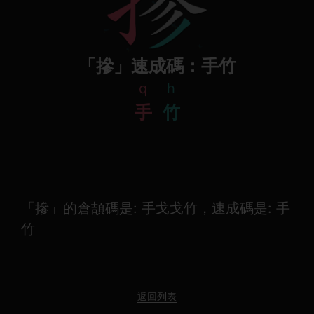
「摻」速成碼：手竹
q
h
手
竹
「摻」的倉頡碼是: 手戈戈竹，速成碼是: 手
竹
返回列表