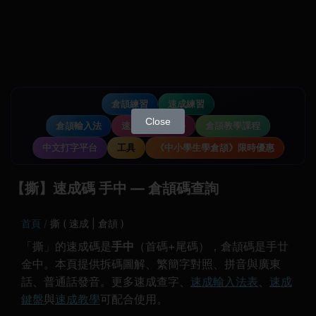
倉頡練習
速成練習
Close
倉頡輸入法
速成輸入法教學
倉頡教學課程
中文打字平台
工具
《中小學生學倉頡》限時優惠
【撕】速成碼 手中 — 倉頡碼查詢
首頁
撕 ( 速成 | 倉頡 )
「撕」的速成碼是
手中
（首碼+尾碼），倉頡碼是手廿
金中。本頁提供拆碼圖解、繁簡字對照、拼音與廣東
話、普通話發音。更多速成查字、
速成輸入法表
、
速成
鍵盤
與
速成教學
可配合使用。