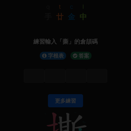
q
t
c
l
手
廿
金
中
練習輸入「撕」的倉頡碼
字根表
答案
更多練習