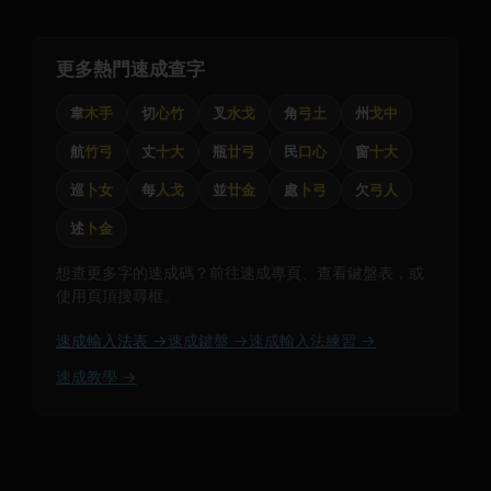
更多熱門速成查字
韋
木手
切
心竹
叉
水戈
角
弓土
州
戈中
航
竹弓
丈
十大
瓶
廿弓
民
口心
窗
十大
巡
卜女
每
人戈
並
廿金
處
卜弓
欠
弓人
述
卜金
想查更多字的速成碼？前往速成專頁、查看鍵盤表，或
使用頁頂搜尋框。
速成輸入法表 →
速成鍵盤 →
速成輸入法練習 →
速成教學 →