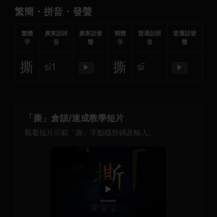
繁簡・拼音・發聲
繁體
廣東話拼
廣東話發
簡體
普通話拼
普通話發
字
音
聲
字
音
聲
撕
撕
si1
sī
▶
▶
「撕」倉頡/速成教學短片
觀看短片示範「撕」字點樣拆碼及輸入。
▶