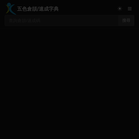
≡
☀
五色倉頡/速成字典
搜尋