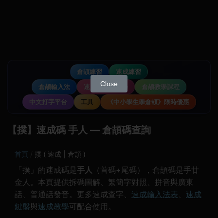
倉頡練習
速成練習
Close
倉頡輸入法
速成輸入法教學
倉頡教學課程
中文打字平台
工具
《中小學生學倉頡》限時優惠
【撲】速成碼 手人 — 倉頡碼查詢
首頁
撲 ( 速成 | 倉頡 )
「撲」的速成碼是
手人
（首碼+尾碼），倉頡碼是手廿
金人。本頁提供拆碼圖解、繁簡字對照、拼音與廣東
話、普通話發音。更多速成查字、
速成輸入法表
、
速成
鍵盤
與
速成教學
可配合使用。