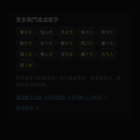
更多熱門速成查字
韋
木手
切
心竹
叉
水戈
角
弓土
州
戈中
航
竹弓
丈
十大
瓶
廿弓
民
口心
窗
十大
巡
卜女
每
人戈
並
廿金
處
卜弓
欠
弓人
述
卜金
想查更多字的速成碼？前往速成專頁、查看鍵盤表，或
使用頁頂搜尋框。
速成輸入法表 →
速成鍵盤 →
速成輸入法練習 →
速成教學 →