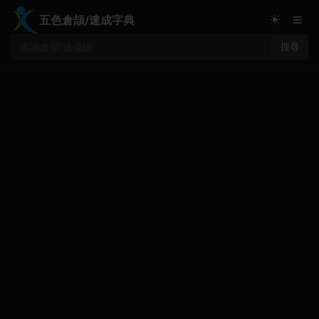
≡
☀
五色倉頡/速成字典
搜尋