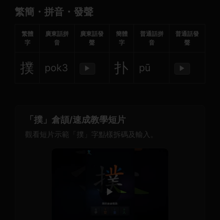
繁簡・拼音・發聲
繁體
廣東話拼
廣東話發
簡體
普通話拼
普通話發
字
音
聲
字
音
聲
撲
扑
pok3
pū
▶
▶
「撲」倉頡/速成教學短片
觀看短片示範「撲」字點樣拆碼及輸入。
▶