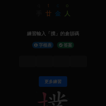
q
t
c
o
手
廿
金
人
練習輸入「撲」的倉頡碼
字根表
答案
更多練習