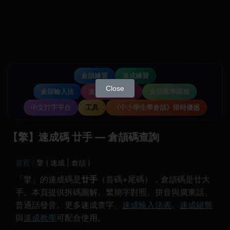
倉頡練習
速成練習
Close
倉頡輸入法
速成輸入法教學
倉頡教學課程
中文打字平台
工具
《中小學生學倉頡》限時優惠
【擎】速成碼 廿手 — 倉頡碼查詢
首頁
擎 ( 速成 | 倉頡 )
「擎」的速成碼是
廿手
（首碼+尾碼），倉頡碼是廿大
手。本頁提供拆碼圖解、繁簡字對照、拼音與廣東話、
普通話發音。更多速成查字、
速成輸入法表
、
速成鍵盤
與
速成教學
可配合使用。