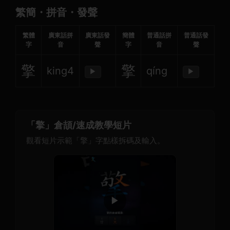
繁簡・拼音・發聲
繁體
廣東話拼
廣東話發
簡體
普通話拼
普通話發
字
音
聲
字
音
聲
擎
擎
king4
qíng
▶
▶
「擎」倉頡/速成教學短片
觀看短片示範「擎」字點樣拆碼及輸入。
▶