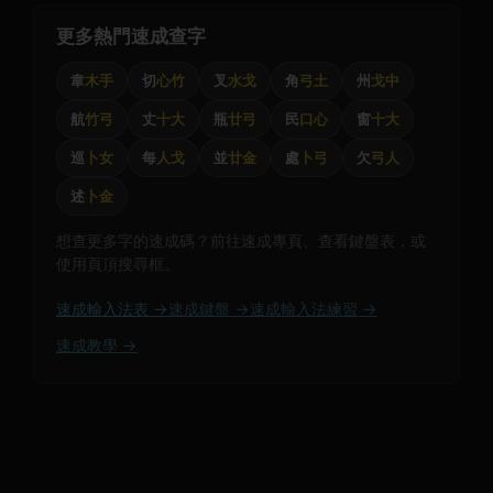
更多熱門速成查字
韋
木手
切
心竹
叉
水戈
角
弓土
州
戈中
航
竹弓
丈
十大
瓶
廿弓
民
口心
窗
十大
巡
卜女
每
人戈
並
廿金
處
卜弓
欠
弓人
述
卜金
想查更多字的速成碼？前往速成專頁、查看鍵盤表，或
使用頁頂搜尋框。
速成輸入法表 →
速成鍵盤 →
速成輸入法練習 →
速成教學 →