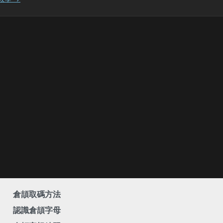
倉頡取碼方法
認識倉頡字母