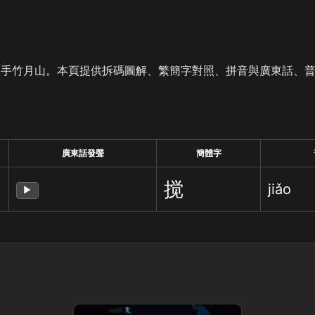
是手竹月山。本頁提供拆碼圖解、繁簡字對照、拼音與廣東話、
廣東話發聲
簡體字
搅
jiǎo
▶