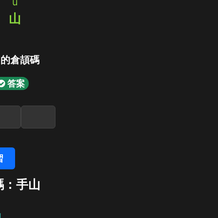
u
月
山
」的倉頡碼
答案
習
碼：手山
山