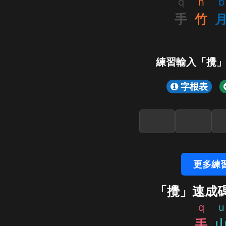
q
h
b
手
竹
練習輸入「攪
字根表
更多練
「攪」速成
q
u
手