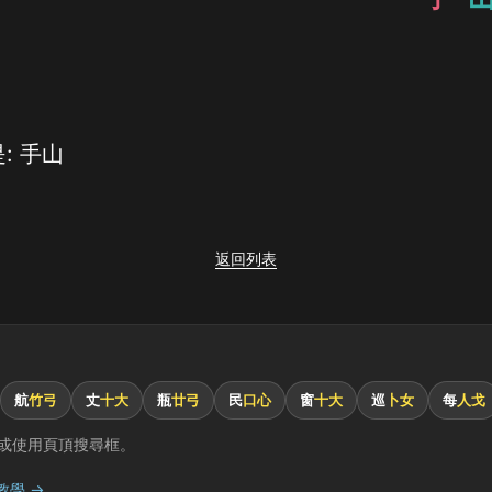
: 手山
返回列表
航
竹弓
丈
十大
瓶
廿弓
民
口心
窗
十大
巡
卜女
每
人戈
或使用頁頂搜尋框。
教學 →