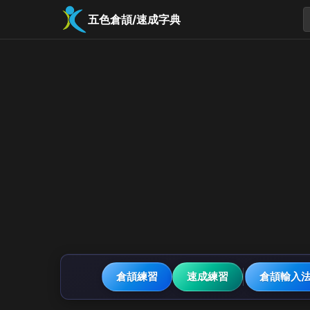
五色倉頡/速成字典
倉頡練習
速成練習
倉頡輸入