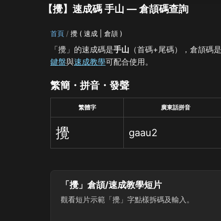
【攪】速成碼 手山 — 倉頡碼查詢
首頁
攪 ( 速成 | 倉頡 )
「攪」的速成碼是
手山
（首碼+尾碼），倉頡碼
鍵盤
與
速成教學
可配合使用。
繁簡・拼音・發聲
繁體字
廣東話拼音
攪
gaau2
「攪」倉頡/速成教學短片
觀看短片示範「攪」字點樣拆碼及輸入。