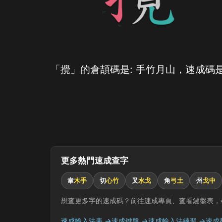
「攪」的倉頡碼是: 手竹月山，速成碼是
更多熱門速成查字
韋
木手
切
心竹
叉
水戈
角
弓土
州
戈中
想查更多字的速成碼？前往速成專頁、查看鍵盤表，
速成輸入法表 →
速成鍵盤 →
速成輸入法練習 →
速成