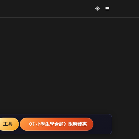
≡
☀
工具
《中小學生學倉頡》限時優惠