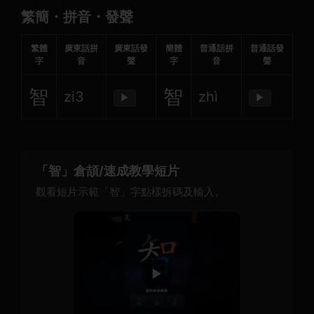
繁簡・拼音・發聲
繁體
廣東話拼
廣東話發
簡體
普通話拼
普通話發
字
音
聲
字
音
聲
智
智
zi3
zhì
▶
▶
「智」倉頡/速成教學短片
觀看短片示範「智」字點樣拆碼及輸入。
▶