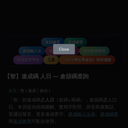
倉頡練習
速成練習
Close
倉頡輸入法
速成輸入法教學
倉頡教學課程
中文打字平台
工具
《中小學生學倉頡》限時優惠
【智】速成碼 人日 — 倉頡碼查詢
首頁
智 ( 速成 | 倉頡 )
「智」的速成碼是
人日
（首碼+尾碼），倉頡碼是人口
日。本頁提供拆碼圖解、繁簡字對照、拼音與廣東話、
普通話發音。更多速成查字、
速成輸入法表
、
速成鍵盤
與
速成教學
可配合使用。