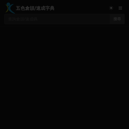
≡
☀
五色倉頡/速成字典
搜尋