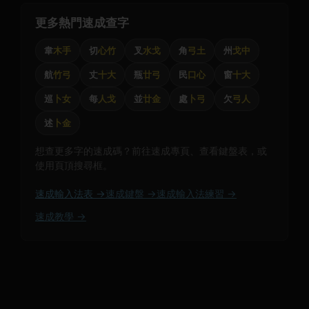
更多熱門速成查字
韋
木手
切
心竹
叉
水戈
角
弓土
州
戈中
航
竹弓
丈
十大
瓶
廿弓
民
口心
窗
十大
巡
卜女
每
人戈
並
廿金
處
卜弓
欠
弓人
述
卜金
想查更多字的速成碼？前往速成專頁、查看鍵盤表，或
使用頁頂搜尋框。
速成輸入法表 →
速成鍵盤 →
速成輸入法練習 →
速成教學 →