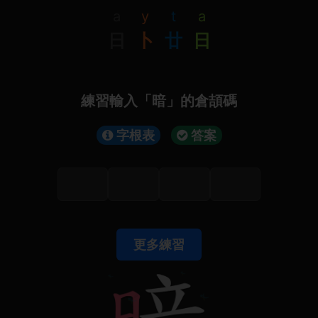
a
y
t
a
日
卜
廿
日
練習輸入「暗」的倉頡碼
字根表
答案
更多練習