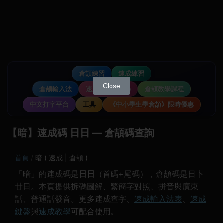
倉頡練習
速成練習
Close
倉頡輸入法
速成輸入法教學
倉頡教學課程
中文打字平台
工具
《中小學生學倉頡》限時優惠
【暗】速成碼 日日 — 倉頡碼查詢
首頁
暗 ( 速成 | 倉頡 )
「暗」的速成碼是
日日
（首碼+尾碼），倉頡碼是日卜
廿日。本頁提供拆碼圖解、繁簡字對照、拼音與廣東
話、普通話發音。更多速成查字、
速成輸入法表
、
速成
鍵盤
與
速成教學
可配合使用。