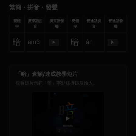
繁簡・拼音・發聲
繁體
廣東話拼
廣東話發
簡體
普通話拼
普通話發
字
音
聲
字
音
聲
暗
暗
am3
àn
▶
▶
「暗」倉頡/速成教學短片
觀看短片示範「暗」字點樣拆碼及輸入。
▶