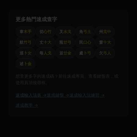
更多熱門速成查字
韋
木手
切
心竹
叉
水戈
角
弓土
州
戈中
航
竹弓
丈
十大
瓶
廿弓
民
口心
窗
十大
巡
卜女
每
人戈
並
廿金
處
卜弓
欠
弓人
述
卜金
想查更多字的速成碼？前往速成專頁、查看鍵盤表，或
使用頁頂搜尋框。
速成輸入法表 →
速成鍵盤 →
速成輸入法練習 →
速成教學 →