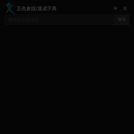
≡
☀
五色倉頡/速成字典
搜尋