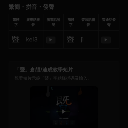
繁簡・拼音・發聲
繁體
廣東話拼
廣東話發
簡體
普通話拼
普通話發
字
音
聲
字
音
聲
暨
暨
kei3
jì
▶
▶
「暨」倉頡/速成教學短片
觀看短片示範「暨」字點樣拆碼及輸入。
▶