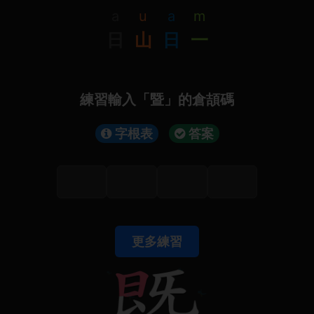
a
u
a
m
日
山
日
一
練習輸入「暨」的倉頡碼
字根表
答案
更多練習