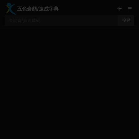
≡
☀
五色倉頡/速成字典
搜尋