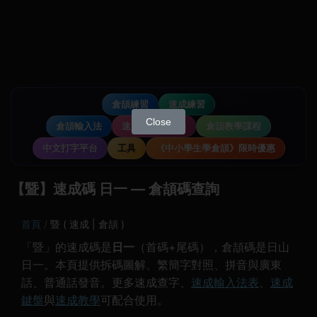
倉頡練習
速成練習
Close
倉頡輸入法
速成輸入法教學
倉頡教學課程
中文打字平台
工具
《中小學生學倉頡》限時優惠
【暨】速成碼 日一 — 倉頡碼查詢
首頁
暨 ( 速成 | 倉頡 )
「暨」的速成碼是
日一
（首碼+尾碼），倉頡碼是日山
日一。本頁提供拆碼圖解、繁簡字對照、拼音與廣東
話、普通話發音。更多速成查字、
速成輸入法表
、
速成
鍵盤
與
速成教學
可配合使用。