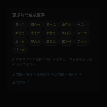
更多熱門速成查字
韋
木手
切
心竹
叉
水戈
角
弓土
州
戈中
航
竹弓
丈
十大
瓶
廿弓
民
口心
窗
十大
巡
卜女
每
人戈
並
廿金
處
卜弓
欠
弓人
述
卜金
想查更多字的速成碼？前往速成專頁、查看鍵盤表，或
使用頁頂搜尋框。
速成輸入法表 →
速成鍵盤 →
速成輸入法練習 →
速成教學 →