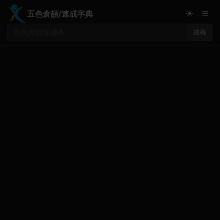
≡
☀
五色倉頡/速成字典
搜尋