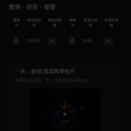
繁簡・拼音・發聲
繁體
廣東話拼
廣東話發
簡體
普通話拼
普通話發
字
音
聲
字
音
聲
未
未
mei6
wèi
▶
▶
「未」倉頡/速成教學短片
觀看短片示範「未」字點樣拆碼及輸入。
▶