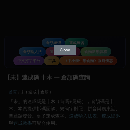
倉頡練習
速成練習
Close
倉頡輸入法
速成輸入法教學
倉頡教學課程
中文打字平台
工具
《中小學生學倉頡》限時優惠
【未】速成碼 十木 — 倉頡碼查詢
首頁
未 ( 速成 | 倉頡 )
「未」的速成碼是
十木
（首碼+尾碼），倉頡碼是十
木。本頁提供拆碼圖解、繁簡字對照、拼音與廣東話、
普通話發音。更多速成查字、
速成輸入法表
、
速成鍵盤
與
速成教學
可配合使用。