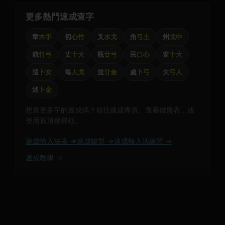
更多熱門速成查字
韋
木手
切
心竹
叉
水戈
角
弓土
州
戈中
航
竹弓
丈
十大
瓶
廿弓
民
口心
窗
十大
巡
卜女
每
人戈
並
廿金
處
卜弓
欠
弓人
述
卜金
想查更多字的速成碼？前往速成專頁、查看鍵盤表，或
使用頁頂搜尋框。
速成輸入法表 →
速成鍵盤 →
速成輸入法練習 →
速成教學 →